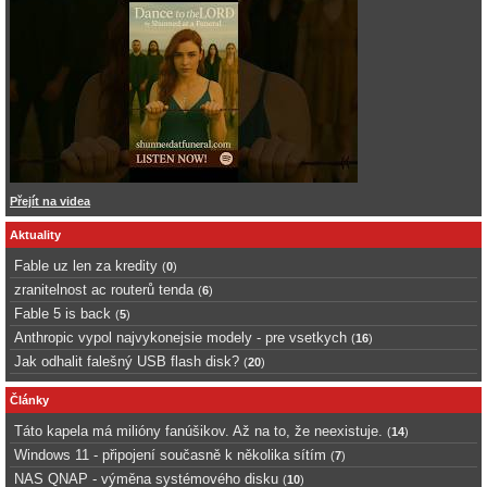
Přejít na videa
Aktuality
Fable uz len za kredity
(
0
)
zranitelnost ac routerů tenda
(
6
)
Fable 5 is back
(
5
)
Anthropic vypol najvykonejsie modely - pre vsetkych
(
16
)
Jak odhalit falešný USB flash disk?
(
20
)
Články
Táto kapela má milióny fanúšikov. Až na to, že neexistuje.
(
14
)
Windows 11 - připojení současně k několika sítím
(
7
)
NAS QNAP - výměna systémového disku
(
10
)