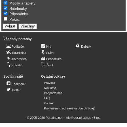
Mobily a tablety
Notebooky
Připomínky
Pokec
Všechny poradny
Počítače
Hry
Debaty
Teraristika
Právo
Akvaristika
Ekonomika
Kutilství
Život
Sociální sítě
Ostatní odkazy
Pravidla
Facebook
Reklama
Twitter
Podpořte nás
FAQ
Kontakt
Prohlášení o ochraně osobních údajů
© 2005-2026 Poradna.net –
info@poradna.net
,
46 ms