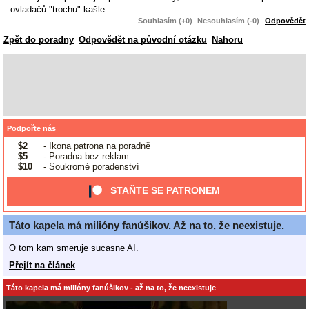
ovladačů "trochu" kašle.
Souhlasím (+0)
Nesouhlasím (-0)
Odpovědět
Zpět do poradny
Odpovědět na původní otázku
Nahoru
Podpořte nás
$2
- Ikona patrona na poradně
$5
- Poradna bez reklam
$10
- Soukromé poradenství
STAŇTE SE PATRONEM
Táto kapela má milióny fanúšikov. Až na to, že neexistuje.
O tom kam smeruje sucasne AI.
Přejít na článek
Táto kapela má milióny fanúšikov - až na to, že neexistuje