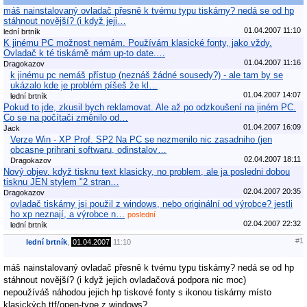
máš nainstalovaný ovladač přesně k tvému typu tiskárny? nedá se od hp
stáhnout novější? (i když jeji…
01.04.2007 11:10
lední brtník
K jinému PC možnost nemám. Používám klasické fonty, jako vždy.
Ovladač k té tiskárně mám up-to date.…
01.04.2007 11:16
Dragokazov
k jinému pc nemáš přístup (neznáš žádné sousedy?) - ale tam by se
ukázalo kde je problém píšeš že kl…
01.04.2007 14:07
lední brtník
Pokud to jde, zkusil bych reklamovat. Ale až po odzkoušení na jiném PC.
Co se na počítači změnilo od…
01.04.2007 16:09
Jack
Verze Win - XP Prof. SP2 Na PC se nezmenilo nic zasadniho (jen
obcasne prihrani softwaru, odinstalov…
02.04.2007 18:11
Dragokazov
Nový objev. když tisknu text klasicky, no problem, ale ja posledni dobou
tisknu JEN stylem "2 stran…
02.04.2007 20:35
Dragokazov
ovladač tiskárny jsi použil z windows, nebo originální od výrobce? jestli
ho xp neznají, a výrobce n…
poslední
02.04.2007 22:32
lední brtník
#1
lední brtník
,
01.04.2007
11:10
máš nainstalovaný ovladač přesně k tvému typu tiskárny? nedá se od hp
stáhnout novější? (i když jejich ovladačová podpora nic moc)
nepoužíváš náhodou jejich hp tiskové fonty s ikonou tiskárny místo
klasických ttf/open-type z windows?