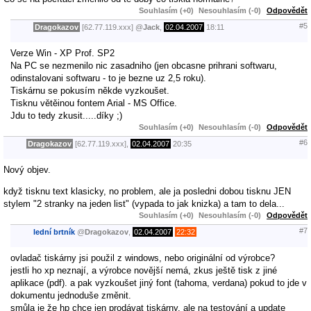
Souhlasím (+0)
Nesouhlasím (-0)
Odpovědět
#5
Dragokazov
[62.77.119.xxx]
@
Jack
,
02.04.2007
18:11
Verze Win - XP Prof. SP2
Na PC se nezmenilo nic zasadniho (jen obcasne prihrani softwaru,
odinstalovani softwaru - to je bezne uz 2,5 roku).
Tiskárnu se pokusím někde vyzkoušet.
Tisknu větěinou fontem Arial - MS Office.
Jdu to tedy zkusit.....díky ;)
Souhlasím (+0)
Nesouhlasím (-0)
Odpovědět
#6
Dragokazov
[62.77.119.xxx],
02.04.2007
20:35
Nový objev.
když tisknu text klasicky, no problem, ale ja posledni dobou tisknu JEN
stylem "2 stranky na jeden list" (vypada to jak knizka) a tam to dela...
Souhlasím (+0)
Nesouhlasím (-0)
Odpovědět
#7
lední brtník
@
Dragokazov
,
02.04.2007
22:32
ovladač tiskárny jsi použil z windows, nebo originální od výrobce?
jestli ho xp neznají, a výrobce novější nemá, zkus ještě tisk z jiné
aplikace (pdf). a pak vyzkoušet jiný font (tahoma, verdana) pokud to jde v
dokumentu jednoduše změnit.
smůla je že hp chce jen prodávat tiskárny, ale na testování a update