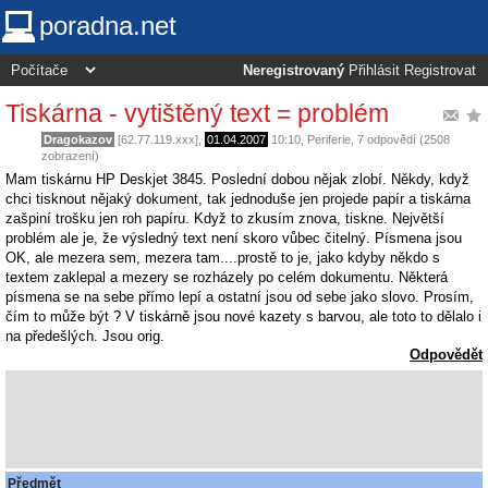
poradna.net
Neregistrovaný
Přihlásit
Registrovat
Tiskárna - vytištěný text = problém
Dragokazov
[62.77.119.xxx],
01.04.2007
10:10
,
Periferie
, 7 odpovědí (2508
zobrazení)
Mam tiskárnu HP Deskjet 3845. Poslední dobou nějak zlobí. Někdy, když
chci tisknout nějaký dokument, tak jednoduše jen projede papír a tiskárna
zašpiní trošku jen roh papíru. Když to zkusím znova, tiskne. Největší
problém ale je, že výsledný text není skoro vůbec čitelný. Písmena jsou
OK, ale mezera sem, mezera tam....prostě to je, jako kdyby někdo s
textem zaklepal a mezery se rozházely po celém dokumentu. Některá
písmena se na sebe přímo lepí a ostatní jsou od sebe jako slovo. Prosím,
čím to může být ? V tiskárně jsou nové kazety s barvou, ale toto to dělalo i
na předešlých. Jsou orig.
Odpovědět
Předmět