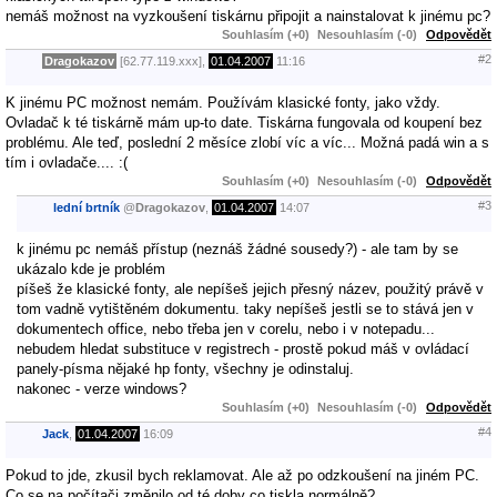
nemáš možnost na vyzkoušení tiskárnu připojit a nainstalovat k jinému pc?
Souhlasím (+0)
Nesouhlasím (-0)
Odpovědět
#2
Dragokazov
[62.77.119.xxx],
01.04.2007
11:16
K jinému PC možnost nemám. Používám klasické fonty, jako vždy.
Ovladač k té tiskárně mám up-to date. Tiskárna fungovala od koupení bez
problému. Ale teď, poslední 2 měsíce zlobí víc a víc... Možná padá win a s
tím i ovladače.... :(
Souhlasím (+0)
Nesouhlasím (-0)
Odpovědět
#3
lední brtník
@
Dragokazov
,
01.04.2007
14:07
k jinému pc nemáš přístup (neznáš žádné sousedy?) - ale tam by se
ukázalo kde je problém
píšeš že klasické fonty, ale nepíšeš jejich přesný název, použitý právě v
tom vadně vytištěném dokumentu. taky nepíšeš jestli se to stává jen v
dokumentech office, nebo třeba jen v corelu, nebo i v notepadu...
nebudem hledat substituce v registrech - prostě pokud máš v ovládací
panely-písma nějaké hp fonty, všechny je odinstaluj.
nakonec - verze windows?
Souhlasím (+0)
Nesouhlasím (-0)
Odpovědět
#4
Jack
,
01.04.2007
16:09
Pokud to jde, zkusil bych reklamovat. Ale až po odzkoušení na jiném PC.
Co se na počítači změnilo od té doby co tiskla normálně?