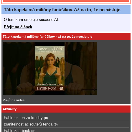
Táto kapela má milióny fanúšikov. Až na to, že neexistuje.
O tom kam smeruje sucasne AI.
Přejít na článek
Táto kapela má milióny fanúšikov - až na to, že neexistuje
Přejít na videa
Aktuality
Fable uz len za kredity
(
0
)
zranitelnost ac routerů tenda
(
6
)
Fable 5 is back
(
5
)