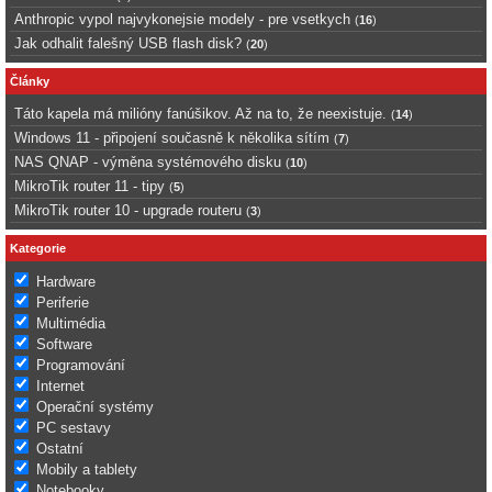
Anthropic vypol najvykonejsie modely - pre vsetkych
(
16
)
Jak odhalit falešný USB flash disk?
(
20
)
Články
Táto kapela má milióny fanúšikov. Až na to, že neexistuje.
(
14
)
Windows 11 - připojení současně k několika sítím
(
7
)
NAS QNAP - výměna systémového disku
(
10
)
MikroTik router 11 - tipy
(
5
)
MikroTik router 10 - upgrade routeru
(
3
)
Kategorie
Hardware
Periferie
Multimédia
Software
Programování
Internet
Operační systémy
PC sestavy
Ostatní
Mobily a tablety
Notebooky