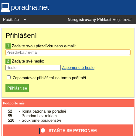
poradna.net
Neregistrovaný
Přihlásit
Registrovat
Přihlášení
1
Zadajte svou přezdívku nebo e-mail:
2
Zadajte své heslo:
Zapomenuté heslo
Zapamatovat přihlášení na tomto počítači
Podpořte nás
$2
- Ikona patrona na poradně
$5
- Poradna bez reklam
$10
- Soukromé poradenství
STAŇTE SE PATRONEM