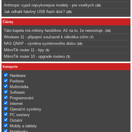
Anthropic vypol najvykonejsie modely - pre vsetkych
(
16
)
Jak odhalit falešný USB flash disk?
(
20
)
Články
Táto kapela má milióny fanúšikov. Až na to, že neexistuje.
(
14
)
Windows 11 - připojení současně k několika sítím
(
7
)
NAS QNAP - výměna systémového disku
(
10
)
MikroTik router 11 - tipy
(
5
)
MikroTik router 10 - upgrade routeru
(
3
)
Kategorie
Hardware
Periferie
Multimédia
Software
Programování
Internet
Operační systémy
PC sestavy
Ostatní
Mobily a tablety
Notebooky