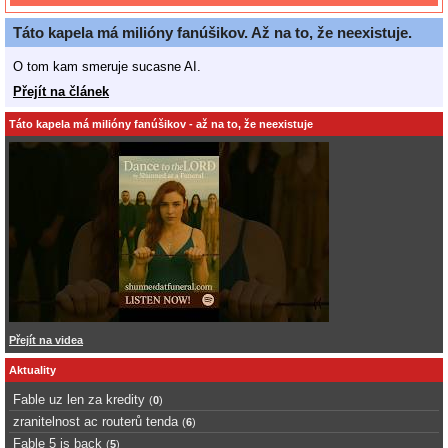
Táto kapela má milióny fanúšikov. Až na to, že neexistuje.
O tom kam smeruje sucasne AI.
Přejít na článek
Táto kapela má milióny fanúšikov - až na to, že neexistuje
Přejít na videa
Aktuality
Fable uz len za kredity
(
0
)
zranitelnost ac routerů tenda
(
6
)
Fable 5 is back
(
5
)