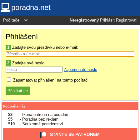
poradna.net
Neregistrovaný
Přihlásit
Registrovat
Přihlášení
1
Zadajte svou přezdívku nebo e-mail:
2
Zadajte své heslo:
Zapomenuté heslo
Zapamatovat přihlášení na tomto počítači
Podpořte nás
$2
- Ikona patrona na poradně
$5
- Poradna bez reklam
$10
- Soukromé poradenství
STAŇTE SE PATRONEM