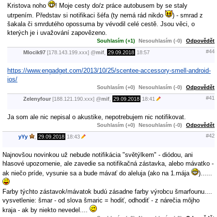
Kristova noho
! Moje cesty do/z práce autobusem by se staly
utrpením. Představ si notifikaci šéfa (ty nemá rád nikdo
) - smrad z
šakala či smrdutého opossuma by vévodil celé cestě. Jsou věci, o
kterých je i uvažování zapovězeno.
Souhlasím (+1)
Nesouhlasím (-0)
Odpovědět
#44
Mlocik97
[178.143.199.xxx]
@
mif
,
29.09.2018
18:57
https://www.engadget.com/2013/10/25/scentee-accessory-smell-android-
ios/
Souhlasím (+0)
Nesouhlasím (-0)
Odpovědět
#41
Zelenyfour
[188.121.190.xxx]
@
mif
,
29.09.2018
18:41
Ja som ale nic nepisal o akustike, nepotrebujem nic notifikovat.
Souhlasím (+0)
Nesouhlasím (-0)
Odpovědět
#42
yYy
,
29.09.2018
18:43
Najnovšou novinkou už nebude notifikácia "světýlkem" - diódou, ani
hlasové upozornenie, ale zavedie sa notifikačná zástavka, alebo mávatko -
ak niečo príde, vysunie sa a bude mávať do aleluja (ako na 1.mája
)......
Farby týchto zástavok/mávatok budú zásadne farby výrobcu šmarfounu....
vysvetlenie: šmar - od slova šmaric = hodiť, odhodiť - z nárečia môjho
kraja - ak by niekto nevedel....