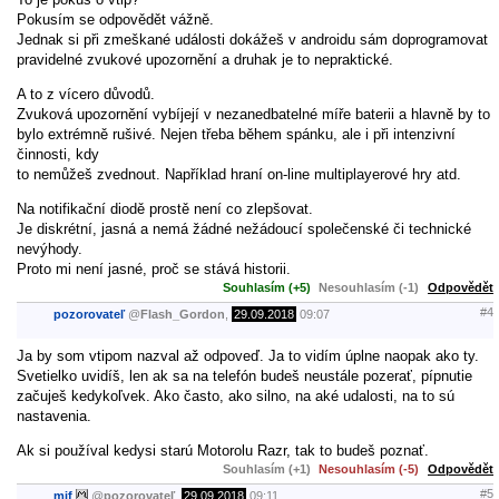
Pokusím se odpovědět vážně.
Jednak si při zmeškané události dokážeš v androidu sám doprogramovat
pravidelné zvukové upozornění a druhak je to nepraktické.
A to z vícero důvodů.
Zvuková upozornění vybíjejí v nezanedbatelné míře baterii a hlavně by to
bylo extrémně rušivé. Nejen třeba během spánku, ale i při intenzivní
činnosti, kdy
to nemůžeš zvednout. Například hraní on-line multiplayerové hry atd.
Na notifikační diodě prostě není co zlepšovat.
Je diskrétní, jasná a nemá žádné nežádoucí společenské či technické
nevýhody.
Proto mi není jasné, proč se stává historii.
Souhlasím (+5)
Nesouhlasím (-1)
Odpovědět
#4
pozorovateľ
@
Flash_Gordon
,
29.09.2018
09:07
Ja by som vtipom nazval až odpoveď. Ja to vidím úplne naopak ako ty.
Svetielko uvidíš, len ak sa na telefón budeš neustále pozerať, pípnutie
začuješ kedykoľvek. Ako často, ako silno, na aké udalosti, na to sú
nastavenia.
Ak si používal kedysi starú Motorolu Razr, tak to budeš poznať.
Souhlasím (+1)
Nesouhlasím (-5)
Odpovědět
#5
mif
@
pozorovateľ
,
29.09.2018
09:11