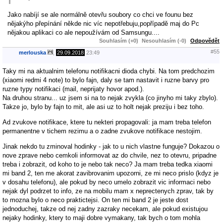
Jako nabíjí se ale normálně otevřu soubory co chci ve founu bez
nějakýho přepínání někde nic víc nepotřebuju,popřípadě maj do Pc
nějakou aplikaci co ale nepoužívám od Samsungu....
Souhlasím (+0)
Nesouhlasím (-0)
Odpovědět
#55
merlouska
,
29.09.2018
23:49
Taky mi na aktualnim telefonu notifikacni dioda chybi. Na tom predchozim
(xiaomi redmi 4 note) to bylo fajn, daly se tam nastavit i ruzne barvy pro
ruzne typy notifikaci (mail, neprijaty hovor apod.).
Na druhou stranu... uz jsem si na to nejak zvykla (co jinyho mi taky zbylo).
Takze jo, bylo by fajn to mit, ale asi uz to holt nejak preziju i bez toho.
Ad zvukove notifikace, ktere tu nekteri propagovali: ja mam treba telefon
permanentne v tichem rezimu a o zadne zvukove notifikace nestojim.
Jinak nekdo tu zminoval hodinky - jak to u nich vlastne funguje? Dokazou o
nove zprave nebo cemkoli informovat az do chvile, nez to otevru, pripadne
treba i zobrazit, od koho to je nebo tak neco? Ja mam treba tedka xiaomi
mi band 2, ten me akorat zavibrovanim upozorni, ze mi neco prislo (kdyz je
v dosahu telefonu), ale pokud by neco umelo zobrazit vic informaci nebo
nejak dyl podrzet to info, ze na mobilu mam x neprectenych zprav, tak by
to mozna bylo o neco praktictejsi. On ten mi band 2 je jeste dost
jednoduchej, takze od nej zadny zazraky necekam, ale pokud existujou
nejaky hodinky, ktery to maji dobre vymakany, tak bych o tom mohla