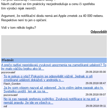
Návrh zařízení se tím prakticky nezjednodušuje a cenu či spotřebu
tím výrobci nijak nesníží.
Argument, že notifikační diodu nemá ani Apple zmetek za 40 000 neberu.
Respektive není to jen o opičení.
Vidí v tom někdo logiku?
Odpovědět
Předmět
A prečo radšej nepridávajú zvukové upozrnenia na zameškané udalosti? To
by malo väčšiu logiku ako bl…
29.09.2018 05:00
pozorovateľ
To je pokus o vtip? Pokusím se odpovědět vážně. Jednak si při
zmeškané události dokážeš v androidu s…
29.09.2018 08:47
Flash_Gordon
Ja by som vtipom nazval až odpoveď. Ja to vidím úplne naopak ako ty.
Svetielko uvidíš, len ak sa na…
29.09.2018 09:07
pozorovateľ
No já zas naopak preferuju světýlko. Zvuková notifikace je na prd, a
nemáš pravdu, že jde ve všech p…
29.09.2018 09:11
mif