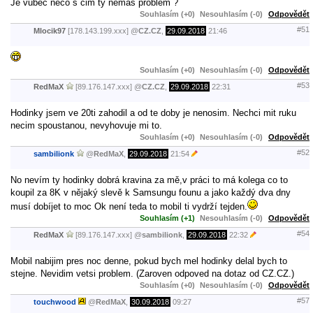
Je vubec neco s cim ty nemas problem ?
Souhlasím (+0)
Nesouhlasím (-0)
Odpovědět
#51
Mlocik97
[178.143.199.xxx]
@
CZ.CZ
,
29.09.2018
21:46
Souhlasím (+0)
Nesouhlasím (-0)
Odpovědět
#53
RedMaX
[89.176.147.xxx]
@
CZ.CZ
,
29.09.2018
22:31
Hodinky jsem ve 20ti zahodil a od te doby je nenosim. Nechci mit ruku
necim spoustanou, nevyhovuje mi to.
Souhlasím (+0)
Nesouhlasím (-0)
Odpovědět
#52
sambilionk
@
RedMaX
,
29.09.2018
21:54
No nevím ty hodinky dobrá kravina za mě,v práci to má kolega co to
koupil za 8K v nějaký slevě k Samsungu founu a jako každý dva dny
musí dobíjet to moc Ok není teda to mobil ti vydrží tejden.
Souhlasím (+1)
Nesouhlasím (-0)
Odpovědět
#54
RedMaX
[89.176.147.xxx]
@
sambilionk
,
29.09.2018
22:32
Mobil nabijim pres noc denne, pokud bych mel hodinky delal bych to
stejne. Nevidim vetsi problem. (Zaroven odpoved na dotaz od CZ.CZ.)
Souhlasím (+0)
Nesouhlasím (-0)
Odpovědět
#57
touchwood
@
RedMaX
,
30.09.2018
09:27