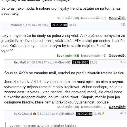
Je to asi jako moda, ti nahore urci nejaky trend a ostatni se na tom snazi
svest taky.
Souhlasím (+0)
Nesouhlasím (-0)
Odpovědět
#11
Mlocik97
[178.143.199.xxx],
29.09.2018
10:43
taky si myslím že tie diody sú jedna z nej věcí. A skutočne si nemyslím že
je akýkoľvek dôvod ju odstraniť, však taká LEDka stojí pár centov. Inak čo
psal XoXo je nezmysl, lidem ktorým by to vadilo majú možnosť to
vypnúť...
Souhlasím (+3)
Nesouhlasím (-1)
Odpovědět
#12
RedMaX
[89.176.147.xxx]
@
Mlocik97
,
29.09.2018
13:33
Souhlas XoXo se zasadne myli, vyrobci na prani uzivatelu totalne kaslou.
Jsou zhruba dva/tri lidri a vsichni ostatni se musi opicit po nich a svyma
vytvorama ty nejpopularnejsi mobily kopirovat. Vubec nechapu, ze je tu
znacna cast uzivatelu, kteri nechteji designovanej mobil, ale chteji neco
funkcniho ergonomickeho, co jim ulehci zivot. Kdepak, mobily jsou jen
designove hracky, ktere nemaji praktickou vyuzitelnost, bohuzel.
Souhlasím (+0)
Nesouhlasím (-0)
Odpovědět
#13
XoXoChanel
[78.121.19.xxx]
@
RedMaX
,
29.09.2018
13:35
vyrobci na prani uzivatelu totalne kaslou.