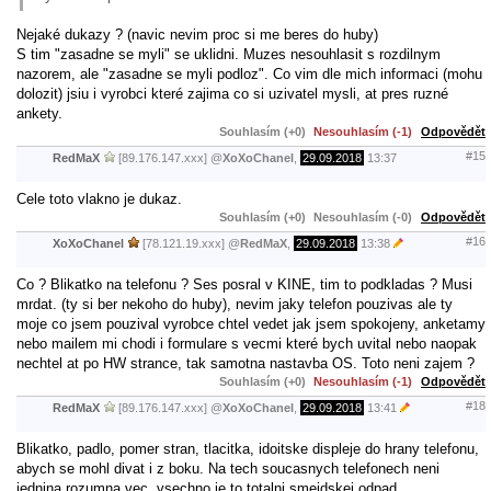
Nejaké dukazy ? (navic nevim proc si me beres do huby)
S tim "zasadne se myli" se uklidni. Muzes nesouhlasit s rozdilnym
nazorem, ale "zasadne se myli podloz". Co vim dle mich informaci (mohu
dolozit) jsiu i vyrobci které zajima co si uzivatel mysli, at pres ruzné
ankety.
Souhlasím (+0)
Nesouhlasím (-1)
Odpovědět
#15
RedMaX
[89.176.147.xxx]
@
XoXoChanel
,
29.09.2018
13:37
Cele toto vlakno je dukaz.
Souhlasím (+0)
Nesouhlasím (-0)
Odpovědět
#16
XoXoChanel
[78.121.19.xxx]
@
RedMaX
,
29.09.2018
13:38
Co ? Blikatko na telefonu ? Ses posral v KINE, tim to podkladas ? Musi
mrdat. (ty si ber nekoho do huby), nevim jaky telefon pouzivas ale ty
moje co jsem pouzival vyrobce chtel vedet jak jsem spokojeny, anketamy
nebo mailem mi chodi i formulare s vecmi které bych uvital nebo naopak
nechtel at po HW strance, tak samotna nastavba OS. Toto neni zajem ?
Souhlasím (+0)
Nesouhlasím (-1)
Odpovědět
#18
RedMaX
[89.176.147.xxx]
@
XoXoChanel
,
29.09.2018
13:41
Blikatko, padlo, pomer stran, tlacitka, idoitske displeje do hrany telefonu,
abych se mohl divat i z boku. Na tech soucasnych telefonech neni
jednina rozumna vec, vsechno je to totalni smejdskej odpad.