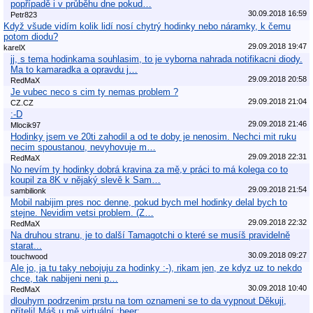
popřípadě i v průběhu dne pokud…
30.09.2018 16:59
Petr823
Když všude vidím kolik lidí nosí chytrý hodinky nebo náramky, k čemu
potom diodu?
29.09.2018 19:47
karelX
jj, s tema hodinkama souhlasim, to je vyborna nahrada notifikacni diody.
Ma to kamaradka a opravdu j…
29.09.2018 20:58
RedMaX
Je vubec neco s cim ty nemas problem ?
29.09.2018 21:04
CZ.CZ
:-D
29.09.2018 21:46
Mlocik97
Hodinky jsem ve 20ti zahodil a od te doby je nenosim. Nechci mit ruku
necim spoustanou, nevyhovuje m…
29.09.2018 22:31
RedMaX
No nevím ty hodinky dobrá kravina za mě,v práci to má kolega co to
koupil za 8K v nějaký slevě k Sam…
29.09.2018 21:54
sambilionk
Mobil nabijim pres noc denne, pokud bych mel hodinky delal bych to
stejne. Nevidim vetsi problem. (Z…
29.09.2018 22:32
RedMaX
Na druhou stranu, je to další Tamagotchi o které se musíš pravidelně
starat...
30.09.2018 09:27
touchwood
Ale jo, ja tu taky nebojuju za hodinky :-), rikam jen, ze kdyz uz to nekdo
chce, tak nabijeni neni p…
30.09.2018 10:40
RedMaX
dlouhym podrzenim prstu na tom oznameni se to da vypnout Děkuji,
příteli! Máš u mě virtuální :beer: