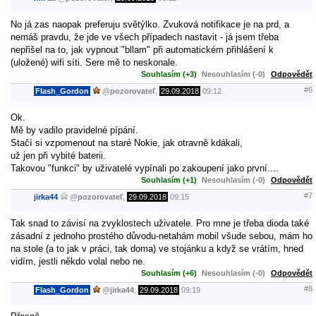
No já zas naopak preferuju světýlko. Zvuková notifikace je na prd, a
nemáš pravdu, že jde ve všech případech nastavit - já jsem třeba
nepřišel na to, jak vypnout "bllam" při automatickém přihlášení k
(uložené) wifi síti. Sere mě to neskonale.
Souhlasím (+3)
Nesouhlasím (-0)
Odpovědět
#6
Flash_Gordon
@
pozorovateľ
,
29.09.2018
09:12
Ok.
Mě by vadilo pravidelné pípání.
Stačí si vzpomenout na staré Nokie, jak otravně kdákali,
už jen při vybité baterii.
Takovou "funkci" by uživatelé vypínali po zakoupení jako první....
Souhlasím (+1)
Nesouhlasím (-0)
Odpovědět
#7
jirka44
@
pozorovateľ
,
29.09.2018
09:15
Tak snad to závisí na zvyklostech uživatele. Pro mne je třeba dioda také
zásadní z jednoho prostého důvodu-netahám mobil všude sebou, mám ho
na stole (a to jak v práci, tak doma) ve stojánku a když se vrátím, hned
vidím, jestli někdo volal nebo ne.
Souhlasím (+6)
Nesouhlasím (-0)
Odpovědět
#8
Flash_Gordon
@
jirka44
,
29.09.2018
09:19