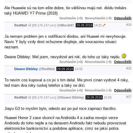
Ale Huaweie sú na tom ešte dobre, tie vätšinou majú not. diódu trebárs
taký HUAWEI Y7 Prime (2018)
Souhlasím (+0)
Nesouhlasím (-0)
Odpovědět
#24
RedMaX
[89.176.147.xxx]
@
Mlocik97
,
29.09.2018
14:32
Ja nemam problem jen s notifikacni diodou, ani Huawei mi nevyhovuje.
Navic Y byly vzdy dost ochuzene displeje, ale soucasnou situaci
neznam.
Dwane Dibbley: Mel jsem, nevydrzel ani rok, do toho uz taky nejdu.
Souhlasím (+0)
Nesouhlasím (-0)
Odpovědět
#25
Dwane Dibbley
@
RedMaX
,
29.09.2018
14:42
To nevim cos kupoval a co jsi s tim delal. Me prvni cinan vydrzel 4 roky,
ted mam dva roky ruskej telefon a taky se drzi.
Souhlasím (+0)
Nesouhlasím (-0)
Odpovědět
#27
RedMaX
[89.176.147.xxx]
@
Dwane Dibbley
,
29.09.2018
15:05
Jiayu G3 to myslim bylo, odeslo asi po pul roce zapinaci tlacitko.
Huawei Honor 2 zase skoncil na Androidu 4 a zadna novejsi verze
Androidu do toho nejde a na deravem Androidu fakt nebudu provozovat
elektronicke bankovnictvi a podobne aplikace, cimz se jaksi potira