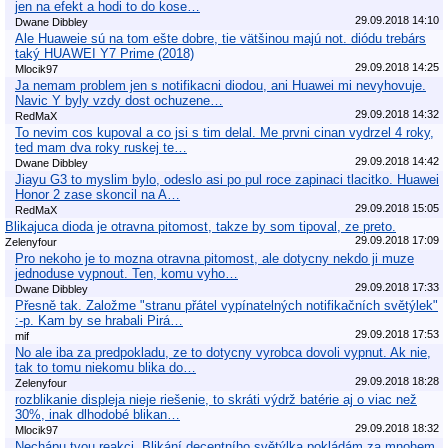
jen na efekt a hodi to do kose…
29.09.2018 14:10
Dwane Dibbley
Ale Huaweie sú na tom ešte dobre, tie vätšinou majú not. diódu trebárs
taký HUAWEI Y7 Prime (2018)
29.09.2018 14:25
Mlocik97
Ja nemam problem jen s notifikacni diodou, ani Huawei mi nevyhovuje.
Navic Y byly vzdy dost ochuzene…
29.09.2018 14:32
RedMaX
To nevim cos kupoval a co jsi s tim delal. Me prvni cinan vydrzel 4 roky,
ted mam dva roky ruskej te…
29.09.2018 14:42
Dwane Dibbley
Jiayu G3 to myslim bylo, odeslo asi po pul roce zapinaci tlacitko. Huawei
Honor 2 zase skoncil na A…
29.09.2018 15:05
RedMaX
Blikajuca dioda je otravna pitomost, takze by som tipoval, ze preto.
29.09.2018 17:09
Zelenyfour
Pro nekoho je to mozna otravna pitomost, ale dotycny nekdo ji muze
jednoduse vypnout. Ten, komu vyho…
29.09.2018 17:33
Dwane Dibbley
Přesně tak. Založme "stranu přátel vypínatelných notifikačních světýlek"
:-p. Kam by se hrabali Pirá…
29.09.2018 17:53
mif
No ale iba za predpokladu, ze to dotycny vyrobca dovoli vypnut. Ak nie,
tak to tomu niekomu blika do…
29.09.2018 18:28
Zelenyfour
rozblikanie displeja nieje riešenie, to skráti výdrž batérie aj o viac než
30%, inak dlhodobé blikan…
29.09.2018 18:32
Mlocik97
Nechápu tvou reakci. Blikání decentního světýlka pokládám za mnohem