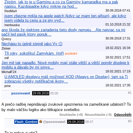
Zjistim, jak to je u Garminu a co za Garminy kamaradka ma a pak
napisu. Kazdopadne kdyz mrkne na hod…
30.09.2018 07:41
RedMaX
jsem zbezne mrkla na apple watch (kdyz uz mam ten ajfoun), ale kdyz
jsem videla tu cenu a ze pry vyd…
01.10.2018 21:32
merlouska
ano škoda že niektore zariadenia tieto diody nemaju....Ale najviac sa mi
pačil led pasik ktory ponuk…
30.09.2018 17:31
Qvecy
Nechápu to úplně stejně jako Vy 🙁
18.02.2021 16:34
Zkiner
Tři roky, sokolíku! Zamykám. (mif)
poslední
18.02.2021 17:51
mif
Jen mě tak napadlo. Nové mobily mají stále větší a větší poměr displeje k
mobilu a dávalo by mi smys…
18.02.2021 17:19
MichalF24
U AMOLED displayu máš možnosť AOD (Always on Display), tam sa Ti
zobrazujú všetky notifikačné ikony…
18.02.2021 17:35
pme
#1
pozorovateľ
,
29.09.2018
05:00
A prečo radšej nepridávajú zvukové upozrnenia na zameškané udalosti? To
by malo väčšiu logiku ako blikajúce svetielko.
Souhlasím (+0)
Nesouhlasím (-0)
Odpovědět
#3
Flash_Gordon
@
pozorovateľ
,
29.09.2018
08:47
To je pokus o vtip?