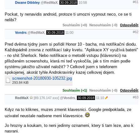
#61
Dwane Dibbley
@
RedMaX
,
30.09.2018
10:58
Pockat, ty nenavidis android, protoze ti umozni vypnout neco, ce se ti
nelibi?
Souhlasím (+0)
Nesouhlasím (-0)
Odpovědět
#62
Vondrs
@
RedMaX
,
30.09.2018
11:00
Pred dvěma týdny jsem si pořídil Honor 10 - bacha, má notifikační diodu.
Každopádně zrovna z notifikací taky kvetu. "Aplikace XY využívá baterii"
- no shit Sherlock. Nebo notifikace o metodě vstupu (klávesnici) na
přiloženém screenshotu, která mi teď vyskočila, jak s tím mám podle
systému jakožto uživatel naložit? ? Celkově jsem s telefonem
spokojenej, akorát tyhle Androkravinky kazej celkovej dojem.
screenshot-20180930-105232.jpg
293.84 KiB
Souhlasím (+1)
Nesouhlasím (-0)
Odpovědět
#63
RedMaX
[89.176.147.xxx]
@
Vondrs
,
30.09.2018
11:10
Kdyz na to kliknes, muzes zmenit klavesnici. Google predpoklada, ze
uzivatel neustale nadsene meni klavesnice.
Jo hrozny a koukam, to neni jedinny oznameni, ktery ti tam leze, ano k
nasrani.