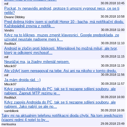
30.09.2018 10:45
mif
Pockat, ty nenavidis android, protoze ti umozni vypnout neco, ce se ti
nelibi?
30.09.2018 10:58
Dwane Dibbley
Pred dvěma týdny jsem si pořídil Honor 10 - bacha, má notifikační diodu.
Každopádně zrovna z notifik…
30.09.2018 11:00
Vondrs
Kdyz na to kliknes, muzes zmenit klavesnici. Google predpoklada, ze
uzivatel neustale nadsene meni k…
30.09.2018 11:10
RedMaX
Android je zločin proti lidskosti. Mileniálové ho možná milují, ale tvor,
který je odkojený mrchosof…
30.09.2018 11:15
mif
Neurážaj ma, ja žiadny mileniál nejsem.
30.09.2018 11:19
Mlocik97
Ale vždyť jsem nereagoval na tebe. Asi ani na nikoho v tomto dredu.
30.09.2018 11:56
mif
Ja mám droida rád. :-)
30.09.2018 11:57
Mlocik97
Kdyz zapojis Androida do PC, tak se ti nezapne sdileni souboru, ale
nabijeni. Zapnuti MTP rezimu je…
30.09.2018 16:00
RedMaX
Kdyz zapojis Androida do PC, tak se ti nezapne sdileni souboru, ale
nabijeni. Jako nabíjí se ale no…
30.09.2018 16:06
sambilionk
Taky mi na aktualnim telefonu notifikacni dioda chybi. Na tom predchozim
(xiaomi redmi 4 note) to by…
29.09.2018 23:49
merlouska