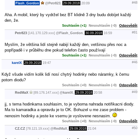
#48
Flash_Gordon
@
Petr823
,
29.09.2018
20:09
Aha. A mobil, který by vydržel bez BT klidně 3 dny budu dobíjet každý
den, že.
Souhlasím (+1)
Nesouhlasím (-0)
Odpovědět
#81
Petr823
[141.170.129.xxx]
@
Flash_Gordon
,
30.09.2018
16:59
Myslím, že většina lidí stejně nabijí každý den, vetšinou přes noc a
popřípadě i v průběhu dne pokud telefon často používají
Souhlasím (+1)
Nesouhlasím (-0)
Odpovědět
#46
karelX
,
29.09.2018
19:47
Když všude vidím kolik lidí nosí chytrý hodinky nebo náramky, k čemu
potom diodu?
Souhlasím (+0)
Nesouhlasím (-0)
Odpovědět
#49
RedMaX
[89.176.147.xxx]
@
karelX
,
29.09.2018
20:58
jj, s tema hodinkama souhlasim, to je vyborna nahrada notifikacni diody.
Ma to kamaradka a opravdu je to OK. Bohuzel u me zase problem -
nenosim hodinky a jeste ke vsemu je vyslovene nesnasim.
Souhlasím (+0)
Nesouhlasím (-0)
Odpovědět
#50
CZ.CZ
[78.121.19.xxx]
@
RedMaX
,
29.09.2018
21:04