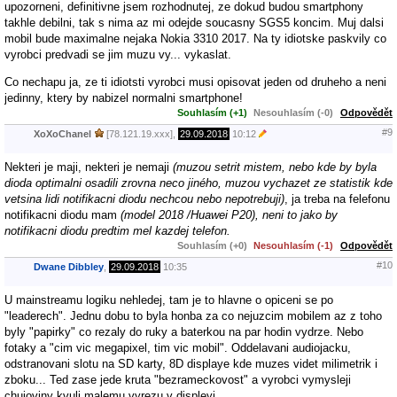
upozorneni, definitivne jsem rozhodnutej, ze dokud budou smartphony
takhle debilni, tak s nima az mi odejde soucasny SGS5 koncim. Muj dalsi
mobil bude maximalne nejaka Nokia 3310 2017. Na ty idiotske paskvily co
vyrobci predvadi se jim muzu vy... vykaslat.
Co nechapu ja, ze ti idiotsti vyrobci musi opisovat jeden od druheho a neni
jedinny, ktery by nabizel normalni smartphone!
Souhlasím (+1)
Nesouhlasím (-0)
Odpovědět
#9
XoXoChanel
[78.121.19.xxx],
29.09.2018
10:12
Nekteri je maji, nekteri je nemaji
(muzou setrit mistem, nebo kde by byla
dioda optimalni osadili zrovna neco jiného, muzou vychazet ze statistik kde
vetsina lidi notifikacni diodu nechcou nebo nepotrebuji)
, ja treba na felefonu
notifikacni diodu mam
(model 2018 /Huawei P20), neni to jako by
notifikacni diodu predtim mel kazdej telefon.
Souhlasím (+0)
Nesouhlasím (-1)
Odpovědět
#10
Dwane Dibbley
,
29.09.2018
10:35
U mainstreamu logiku nehledej, tam je to hlavne o opiceni se po
"leaderech". Jednu dobu to byla honba za co nejuzcim mobilem az z toho
byly "papirky" co rezaly do ruky a baterkou na par hodin vydrze. Nebo
fotaky a "cim vic megapixel, tim vic mobil". Oddelavani audiojacku,
odstranovani slotu na SD karty, 8D displaye kde muzes videt milimetrik i
zboku... Ted zase jede kruta "bezrameckovost" a vyrobci vymysleji
chujoviny kvuli malemu vyrezu v displeyi.