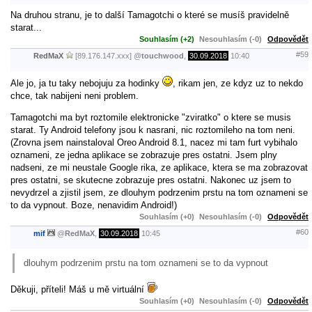
Na druhou stranu, je to další Tamagotchi o které se musíš pravidelně
starat...
Souhlasím (+2)
Nesouhlasím (-0)
Odpovědět
#59
RedMaX
[89.176.147.xxx]
@
touchwood
,
30.09.2018
10:40
Ale jo, ja tu taky nebojuju za hodinky
, rikam jen, ze kdyz uz to nekdo
chce, tak nabijeni neni problem.
Tamagotchi ma byt roztomile elektronicke "zviratko" o ktere se musis
starat. Ty Android telefony jsou k nasrani, nic roztomileho na tom neni.
(Zrovna jsem nainstaloval Oreo Android 8.1, nacez mi tam furt vybihalo
oznameni, ze jedna aplikace se zobrazuje pres ostatni. Jsem plny
nadseni, ze mi neustale Google rika, ze aplikace, ktera se ma zobrazovat
pres ostatni, se skutecne zobrazuje pres ostatni. Nakonec uz jsem to
nevydrzel a zjistil jsem, ze dlouhym podrzenim prstu na tom oznameni se
to da vypnout. Boze, nenavidim Android!)
Souhlasím (+0)
Nesouhlasím (-0)
Odpovědět
#60
mif
@
RedMaX
,
30.09.2018
10:45
dlouhym podrzenim prstu na tom oznameni se to da vypnout
Děkuji, příteli! Máš u mě virtuální
Souhlasím (+0)
Nesouhlasím (-0)
Odpovědět