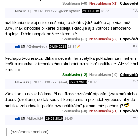
Souhlasím (+0)
Nesouhlasím (-1)
Odpovědět
#38
Mlocik97
[178.143.199.xxx]
@
Zelenyfour
,
29.09.2018
18:32
rozblikanie displeja nieje riešenie, to skráti výdrž batérie aj o viac než
30%, inak dlhodobé blikanie displeja skracuje aj životnosť samotného
displeja. Dióda naopak nežere skoro nič.
Souhlasím (+1)
Nesouhlasím (-2)
Odpovědět
#39
mif
@
Zelenyfour
,
29.09.2018
18:34
Nechápu tvou reakci. Blikání decentního světýlka pokládám za mnohem
lepší alternativu k frenetickému skuhrání akustické notifikace. Ale všichni
jsme jiní.
Souhlasím (+2)
Nesouhlasím (-0)
Odpovědět
#40
Mlocik97
[178.143.199.xxx]
@
mif
,
29.09.2018
18:37
všetci sa tu nejak hádame či notifikace oznámiť pípaním (zvukom) alebo
diodov (svetlom), čo tak spraviť kompromis a požiadať výrobcov aby do
mobilov zabudovali "parfémový notifikátor" (oznámenie pachom)?
Souhlasím (+0)
Nesouhlasím (-1)
Odpovědět
#43
mif
@
Mlocik97
,
29.09.2018
18:45
(oznámenie pachom)