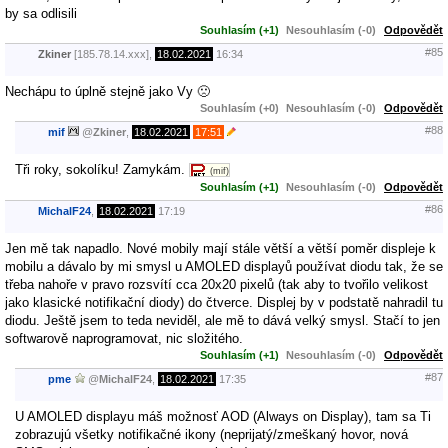
by sa odlisili
Souhlasím (+1)
Nesouhlasím (-0)
Odpovědět
#85
Zkiner
[185.78.14.xxx],
18.02.2021
16:34
Nechápu to úplně stejně jako Vy 🙁
Souhlasím (+0)
Nesouhlasím (-0)
Odpovědět
#88
mif
@
Zkiner
,
18.02.2021
17:51
Tři roky, sokolíku! Zamykám.
(mif)
Souhlasím (+1)
Nesouhlasím (-0)
Odpovědět
#86
MichalF24
,
18.02.2021
17:19
Jen mě tak napadlo. Nové mobily mají stále větší a větší poměr displeje k
mobilu a dávalo by mi smysl u AMOLED displayů používat diodu tak, že se
třeba nahoře v pravo rozsvítí cca 20x20 pixelů (tak aby to tvořilo velikost
jako klasické notifikační diody) do čtverce. Displej by v podstatě nahradil tu
diodu. Ještě jsem to teda neviděl, ale mě to dává velký smysl. Stačí to jen
softwarově naprogramovat, nic složitého.
Souhlasím (+1)
Nesouhlasím (-0)
Odpovědět
#87
pme
@
MichalF24
,
18.02.2021
17:35
U AMOLED displayu máš možnosť AOD (Always on Display), tam sa Ti
zobrazujú všetky notifikačné ikony (neprijatý/zmeškaný hovor, nová