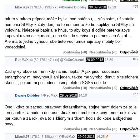
#76
Mlocik97
[178.143.199.xxx]
@
Dwane Dibbley
,
30.09.2018
12:19
tak to v takom prípade môže byť aj pod batériou,... súhlasím, uživatelia
nemenia SIMky každý deň, no to nemení to že tie supliky na SIMky sú
volovina. Nalepená batéria je hnus, to aby když ti odíde baterka abys
kupoval rovno celej mobil, nebo šiel do servisu a pol mesiaca čakal....
Ale má to jedno výhodu, obe tieto veci umožnujú aby mobily boli
vodeodolné.
Souhlasím (+0)
Nesouhlasím (-0)
Odpovědět
#17
RedMaX
[89.176.147.xxx]
@
XoXoChanel
,
29.09.2018
13:39
Zadny vyrobce se me nikdy na nic neptal. A jak pisu, soucasne
smartphony mi nevyhovuji ani jeden, takze me vyrobci donuti s telefonem
skoncit, pokud mi posledni slusnej telefon SGS5 odejde.
Souhlasím (+0)
Nesouhlasím (-0)
Odpovědět
#22
Dwane Dibbley
@
RedMaX
,
29.09.2018
14:10
Ono i kdyz te zacnou otravovat dotaznikama, stejne mam dojem ze to je
jen na efekt a hodi to do kose. Jinak neni problem z ciny temer cokoli za
par korun a za rok, dva to s klidnym srdcem hodis do kose a objednas
novy.
Souhlasím (+0)
Nesouhlasím (-0)
Odpovědět
#23
Mlocik97
[178.143.199.xxx]
@
RedMaX
,
29.09.2018
14:25