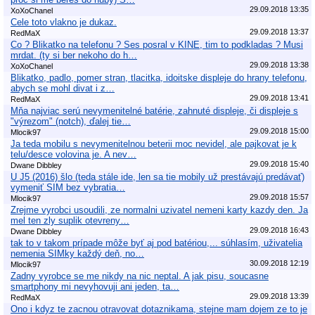
29.09.2018 13:35
XoXoChanel
Cele toto vlakno je dukaz.
29.09.2018 13:37
RedMaX
Co ? Blikatko na telefonu ? Ses posral v KINE, tim to podkladas ? Musi
mrdat. (ty si ber nekoho do h…
29.09.2018 13:38
XoXoChanel
Blikatko, padlo, pomer stran, tlacitka, idoitske displeje do hrany telefonu,
abych se mohl divat i z…
29.09.2018 13:41
RedMaX
Mňa najviac serú nevymenitelné batérie, zahnuté displeje, či displeje s
"výrezom" (notch), ďalej tie…
29.09.2018 15:00
Mlocik97
Ja teda mobilu s nevymenitelnou beterii moc nevidel, ale pajkovat je k
telu/desce volovina je. A nev…
29.09.2018 15:40
Dwane Dibbley
U J5 (2016) šlo (teda stále ide, len sa tie mobily už prestávajú predávať)
vymeniť SIM bez vybratia…
29.09.2018 15:57
Mlocik97
Zrejme vyrobci usoudili, ze normalni uzivatel nemeni karty kazdy den. Ja
mel ten zly suplik otevreny…
29.09.2018 16:43
Dwane Dibbley
tak to v takom prípade môže byť aj pod batériou,... súhlasím, uživatelia
nemenia SIMky každý deň, no…
30.09.2018 12:19
Mlocik97
Zadny vyrobce se me nikdy na nic neptal. A jak pisu, soucasne
smartphony mi nevyhovuji ani jeden, ta…
29.09.2018 13:39
RedMaX
Ono i kdyz te zacnou otravovat dotaznikama, stejne mam dojem ze to je