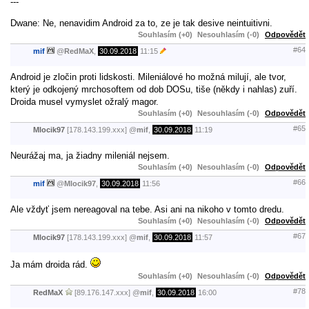
---
Dwane: Ne, nenavidim Android za to, ze je tak desive neintuitivni.
Souhlasím (+0)
Nesouhlasím (-0)
Odpovědět
#64
mif
@
RedMaX
,
30.09.2018
11:15
Android je zločin proti lidskosti. Mileniálové ho možná milují, ale tvor,
který je odkojený mrchosoftem od dob DOSu, tiše (někdy i nahlas) zuří.
Droida musel vymyslet ožralý magor.
Souhlasím (+0)
Nesouhlasím (-0)
Odpovědět
#65
Mlocik97
[178.143.199.xxx]
@
mif
,
30.09.2018
11:19
Neurážaj ma, ja žiadny mileniál nejsem.
Souhlasím (+0)
Nesouhlasím (-0)
Odpovědět
#66
mif
@
Mlocik97
,
30.09.2018
11:56
Ale vždyť jsem nereagoval na tebe. Asi ani na nikoho v tomto dredu.
Souhlasím (+0)
Nesouhlasím (-0)
Odpovědět
#67
Mlocik97
[178.143.199.xxx]
@
mif
,
30.09.2018
11:57
Ja mám droida rád.
Souhlasím (+0)
Nesouhlasím (-0)
Odpovědět
#78
RedMaX
[89.176.147.xxx]
@
mif
,
30.09.2018
16:00