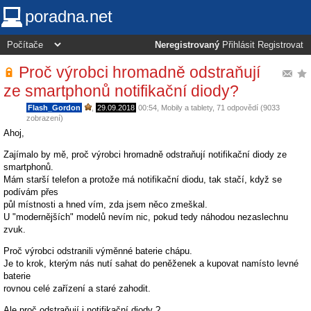
poradna.net
Neregistrovaný
Přihlásit
Registrovat
Proč výrobci hromadně odstraňují
ze smartphonů notifikační diody?
Flash_Gordon
,
29.09.2018
00:54
,
Mobily a tablety
, 71 odpovědí (9033
zobrazení)
Ahoj,
Zajímalo by mě, proč výrobci hromadně odstraňují notifikační diody ze
smartphonů.
Mám starší telefon a protože má notifikační diodu, tak stačí, když se
podívám přes
půl místnosti a hned vím, zda jsem něco zmeškal.
U "modernějších" modelů nevím nic, pokud tedy náhodou nezaslechnu
zvuk.
Proč výrobci odstranili výměnné baterie chápu.
Je to krok, kterým nás nutí sahat do peněženek a kupovat namísto levné
baterie
rovnou celé zařízení a staré zahodit.
Ale proč odstraňují i notifikační diody ?