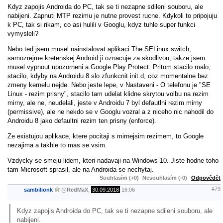
Kdyz zapojis Androida do PC, tak se ti nezapne sdileni souboru, ale
nabijeni. Zapnuti MTP rezimu je nutne provest rucne. Kdykoli to pripojuju
k PC, tak si rikam, co asi hulili v Googlu, kdyz tuhle super funkci
vymysleli?
Nebo ted jsem musel nainstalovat aplikaci The SELinux switch,
samozrejme kretenskej Android ji oznacuje za skodlivou, takze jsem
musel vypnout upozorneni a Google Play Protect. Pritom stacilo malo,
stacilo, kdyby na Androidu 8 slo zfunkcnit init.d, coz momentalne bez
zmeny kernelu nejde. Nebo jeste lepe, v Nastaveni - O telefonu je "SE
Linux - rezim prisny", stacilo tam udelat klidne skrytou volbu na rezim
mirny, ale ne, neudelali, jeste v Androidu 7 byl defautlni rezim mirny
(permissive), ale ne nekdo se v Googlu vozral a z niceho nic nahodil do
Androidu 8 jako defaultni rezim ten prisny (enforce).
Ze existujou aplikace, ktere pocitaji s mirnejsim rezimem, to Google
nezajima a takhle to mas se vsim.
Vzdycky se smeju lidem, kteri nadavaji na Windows 10. Jiste hodne toho
tam Microsoft sprasil, ale na Androida se nechytaj.
Souhlasím (+0)
Nesouhlasím (-0)
Odpovědět
#79
sambilionk
@
RedMaX
,
30.09.2018
16:06
Kdyz zapojis Androida do PC, tak se ti nezapne sdileni souboru, ale
nabijeni.