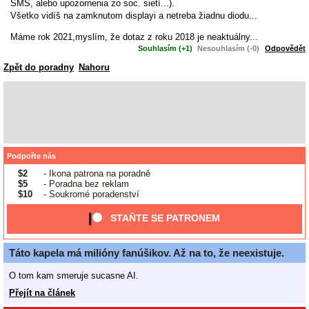
SMS, alebo upozornenia zo soc. sietí...).
Všetko vidíš na zamknutom displayi a netreba žiadnu diodu...
Máme rok 2021,myslím, že dotaz z roku 2018 je neaktuálny...
Souhlasím (+1)
Nesouhlasím (-0)
Odpovědět
Zpět do poradny
Nahoru
Podpořte nás
$2
- Ikona patrona na poradně
$5
- Poradna bez reklam
$10
- Soukromé poradenství
STAŇTE SE PATRONEM
Táto kapela má milióny fanúšikov. Až na to, že neexistuje.
O tom kam smeruje sucasne AI.
Přejít na článek