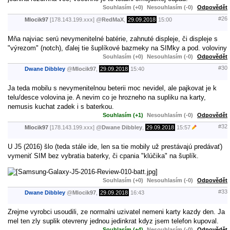
Souhlasím (+0)
Nesouhlasím (-0)
Odpovědět
#26
Mlocik97
[178.143.199.xxx]
@
RedMaX
,
29.09.2018
15:00
Mňa najviac serú nevymenitelné batérie, zahnuté displeje, či displeje s
"výrezom" (notch), ďalej tie šuplíkové bazmeky na SIMky a pod. voloviny
Souhlasím (+0)
Nesouhlasím (-0)
Odpovědět
#30
Dwane Dibbley
@
Mlocik97
,
29.09.2018
15:40
Ja teda mobilu s nevymenitelnou beterii moc nevidel, ale pajkovat je k
telu/desce volovina je. A nevim co je hrozneho na supliku na karty,
nemusis kuchat zadek i s baterkou.
Souhlasím (+1)
Nesouhlasím (-0)
Odpovědět
#32
Mlocik97
[178.143.199.xxx]
@
Dwane Dibbley
,
29.09.2018
15:57
U J5 (2016) šlo (teda stále ide, len sa tie mobily už prestávajú predávať)
vymeniť SIM bez vybratia baterky, či cpania "klúčika" na šuplík.
Souhlasím (+0)
Nesouhlasím (-0)
Odpovědět
#33
Dwane Dibbley
@
Mlocik97
,
29.09.2018
16:43
Zrejme vyrobci usoudili, ze normalni uzivatel nemeni karty kazdy den. Ja
mel ten zly suplik otevreny jednou jedinkrat kdyz jsem telefon kupoval.
Souhlasím (+4)
Nesouhlasím (-0)
Odpovědět