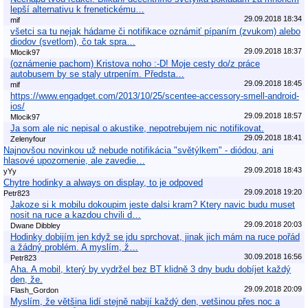
lepší alternativu k frenetickému…
29.09.2018 18:34
mif
všetci sa tu nejak hádame či notifikace oznámiť pípaním (zvukom) alebo
diodov (svetlom), čo tak spra…
29.09.2018 18:37
Mlocik97
(oznámenie pachom) Kristova noho :-D! Moje cesty do/z práce
autobusem by se staly utrpením. Předsta…
29.09.2018 18:45
mif
https://www.engadget.com/2013/10/25/scentee-accessory-smell-android-
ios/
29.09.2018 18:57
Mlocik97
Ja som ale nic nepisal o akustike, nepotrebujem nic notifikovat.
29.09.2018 18:41
Zelenyfour
Najnovšou novinkou už nebude notifikácia "světýlkem" - diódou, ani
hlasové upozornenie, ale zavedie…
29.09.2018 18:43
yYy
Chytre hodinky a always on display, to je odpoved
29.09.2018 19:20
Petr823
Jakoze si k mobilu dokoupim jeste dalsi kram? Ktery navic budu muset
nosit na ruce a kazdou chvili d…
29.09.2018 20:03
Dwane Dibbley
Hodinky dobijím jen když se jdu sprchovat, jinak jich mám na ruce pořád
a žádný problém. A myslím, ž…
30.09.2018 16:56
Petr823
Aha. A mobil, který by vydržel bez BT klidně 3 dny budu dobíjet každý
den, že.
29.09.2018 20:09
Flash_Gordon
Myslím, že většina lidí stejně nabijí každý den, vetšinou přes noc a