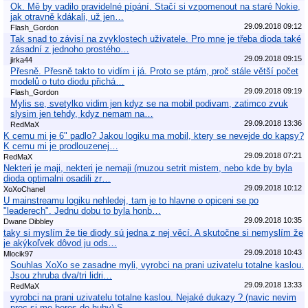
Ok. Mě by vadilo pravidelné pípání. Stačí si vzpomenout na staré Nokie,
jak otravně kdákali, už jen…
29.09.2018 09:12
Flash_Gordon
Tak snad to závisí na zvyklostech uživatele. Pro mne je třeba dioda také
zásadní z jednoho prostého…
29.09.2018 09:15
jirka44
Přesně. Přesně takto to vidím i já. Proto se ptám, proč stále větší počet
modelů o tuto diodu přichá…
29.09.2018 09:19
Flash_Gordon
Mylis se, svetylko vidim jen kdyz se na mobil podivam, zatimco zvuk
slysim jen tehdy, kdyz nemam na…
29.09.2018 13:36
RedMaX
K cemu mi je 6" padlo? Jakou logiku ma mobil, ktery se nevejde do kapsy?
K cemu mi je prodlouzenej…
29.09.2018 07:21
RedMaX
Nekteri je maji, nekteri je nemaji (muzou setrit mistem, nebo kde by byla
dioda optimalni osadili zr…
29.09.2018 10:12
XoXoChanel
U mainstreamu logiku nehledej, tam je to hlavne o opiceni se po
"leaderech". Jednu dobu to byla honb…
29.09.2018 10:35
Dwane Dibbley
taky si myslím že tie diody sú jedna z nej věcí. A skutočne si nemyslím že
je akýkoľvek dôvod ju ods…
29.09.2018 10:43
Mlocik97
Souhlas XoXo se zasadne myli, vyrobci na prani uzivatelu totalne kaslou.
Jsou zhruba dva/tri lidri…
29.09.2018 13:33
RedMaX
vyrobci na prani uzivatelu totalne kaslou. Nejaké dukazy ? (navic nevim
proc si me beres do huby) S…