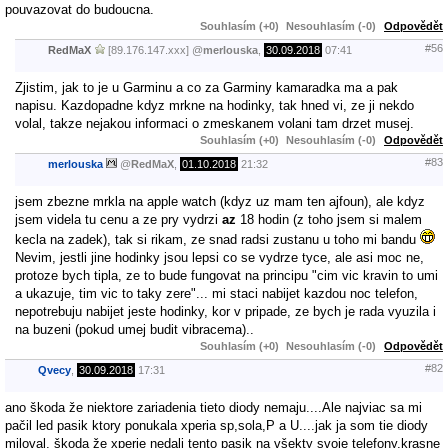
pouvazovat do budoucna.
Souhlasím (+0)
Nesouhlasím (-0)
Odpovědět
#56
RedMaX
[89.176.147.xxx]
@
merlouska
,
30.09.2018
07:41
Zjistim, jak to je u Garminu a co za Garminy kamaradka ma a pak
napisu. Kazdopadne kdyz mrkne na hodinky, tak hned vi, ze ji nekdo
volal, takze nejakou informaci o zmeskanem volani tam drzet musej.
Souhlasím (+0)
Nesouhlasím (-0)
Odpovědět
#83
merlouska
@
RedMaX
,
01.10.2018
21:32
jsem zbezne mrkla na apple watch (kdyz uz mam ten ajfoun), ale kdyz
jsem videla tu cenu a ze pry vydrzi
az
18 hodin (z toho jsem si malem
kecla na zadek), tak si rikam, ze snad radsi zustanu u toho mi bandu
Nevim, jestli jine hodinky jsou lepsi co se vydrze tyce, ale asi moc ne,
protoze bych tipla, ze to bude fungovat na principu "cim vic kravin to umi
a ukazuje, tim vic to taky zere"... mi staci nabijet kazdou noc telefon,
nepotrebuju nabijet jeste hodinky, kor v pripade, ze bych je rada vyuzila i
na buzeni (pokud umej budit vibracema)..
Souhlasím (+0)
Nesouhlasím (-0)
Odpovědět
#82
Qvecy
,
30.09.2018
17:31
ano škoda že niektore zariadenia tieto diody nemaju....Ale najviac sa mi
pačil led pasik ktory ponukala xperia sp,sola,P a U....jak ja som tie diody
miloval, škoda že xperie nedali tento pasik na všekty svoje telefony,krasne