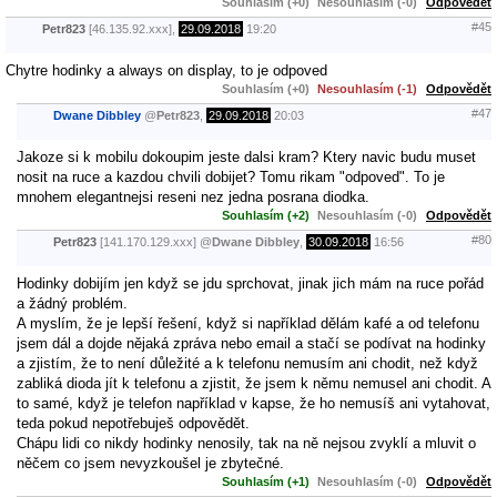
Souhlasím (+0)
Nesouhlasím (-0)
Odpovědět
#45
Petr823
[46.135.92.xxx],
29.09.2018
19:20
Chytre hodinky a always on display, to je odpoved
Souhlasím (+0)
Nesouhlasím (-1)
Odpovědět
#47
Dwane Dibbley
@
Petr823
,
29.09.2018
20:03
Jakoze si k mobilu dokoupim jeste dalsi kram? Ktery navic budu muset
nosit na ruce a kazdou chvili dobijet? Tomu rikam "odpoved". To je
mnohem elegantnejsi reseni nez jedna posrana diodka.
Souhlasím (+2)
Nesouhlasím (-0)
Odpovědět
#80
Petr823
[141.170.129.xxx]
@
Dwane Dibbley
,
30.09.2018
16:56
Hodinky dobijím jen když se jdu sprchovat, jinak jich mám na ruce pořád
a žádný problém.
A myslím, že je lepší řešení, když si například dělám kafé a od telefonu
jsem dál a dojde nějaká zpráva nebo email a stačí se podívat na hodinky
a zjistím, že to není důležité a k telefonu nemusím ani chodit, než když
zabliká dioda jít k telefonu a zjistit, že jsem k němu nemusel ani chodit. A
to samé, když je telefon například v kapse, že ho nemusíš ani vytahovat,
teda pokud nepotřebuješ odpovědět.
Chápu lidi co nikdy hodinky nenosily, tak na ně nejsou zvyklí a mluvit o
něčem co jsem nevyzkoušel je zbytečné.
Souhlasím (+1)
Nesouhlasím (-0)
Odpovědět