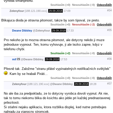
vyhoda smartphonu.
Souhlasím (+0)
Nesouhlasím (-0)
Odpovědět
#34
Zelenyfour
[188.121.190.xxx],
29.09.2018
17:09
Blikajuca dioda je otravna pitomost, takze by som tipoval, ze preto.
Souhlasím (+0)
Nesouhlasím (-2)
Odpovědět
#35
Dwane Dibbley
@
Zelenyfour
,
29.09.2018
17:33
Pro nekoho je to mozna otravna pitomost, ale dotycny nekdo ji muze
jednoduse vypnout. Ten, komu vyhovuje, ji ale tezko zapne, kdyz v
telefonu chybi.
Souhlasím (+2)
Nesouhlasím (-0)
Odpovědět
#36
mif
@
Dwane Dibbley
,
29.09.2018
17:53
Přesně tak. Založme "stranu přátel vypínatelných notifikačních světýlek"
. Kam by se hrabali Piráti...
Souhlasím (+0)
Nesouhlasím (-0)
Odpovědět
#37
Zelenyfour
[188.121.190.xxx]
@
Dwane Dibbley
,
29.09.2018
18:28
No ale iba za predpokladu, ze to dotycny vyrobca dovoli vypnut. Ak nie,
tak to tomu niekomu blika do ksichtu ako jeble pri každej prednastavenej
prilezitosti.
Si stiahni nejaku aplikaciu, ktora rozblika displej, ked nutne potrebujes
nahradu za vianocny stromcek.