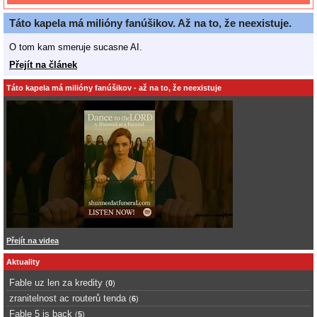
Táto kapela má milióny fanúšikov. Až na to, že neexistuje.
O tom kam smeruje sucasne AI.
Přejít na článek
Táto kapela má milióny fanúšikov - až na to, že neexistuje
Přejít na videa
Aktuality
Fable uz len za kredity
(
0
)
zranitelnost ac routerů tenda
(
6
)
Fable 5 is back
(
5
)