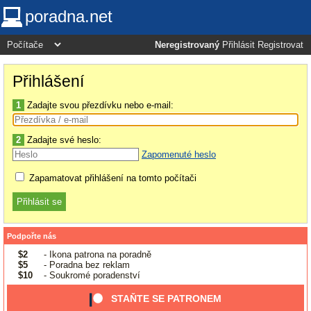
poradna.net
Neregistrovaný
Přihlásit
Registrovat
Přihlášení
1
Zadajte svou přezdívku nebo e-mail:
2
Zadajte své heslo:
Zapomenuté heslo
Zapamatovat přihlášení na tomto počítači
Podpořte nás
$2
- Ikona patrona na poradně
$5
- Poradna bez reklam
$10
- Soukromé poradenství
STAŇTE SE PATRONEM