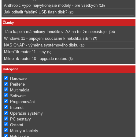
Anthropic vypol najvykonejsie modely - pre vsetkych
(
16
)
Jak odhalit falešný USB flash disk?
(
20
)
Články
Táto kapela má milióny fanúšikov. Až na to, že neexistuje.
(
14
)
Windows 11 - připojení současně k několika sítím
(
7
)
NAS QNAP - výměna systémového disku
(
10
)
MikroTik router 11 - tipy
(
5
)
MikroTik router 10 - upgrade routeru
(
3
)
Kategorie
Hardware
Periferie
Multimédia
Software
Programování
Internet
Operační systémy
PC sestavy
Ostatní
Mobily a tablety
Notebooky