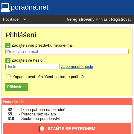
poradna.net
Neregistrovaný
Přihlásit
Registrovat
Přihlášení
1
Zadajte svou přezdívku nebo e-mail:
2
Zadajte své heslo:
Zapomenuté heslo
Zapamatovat přihlášení na tomto počítači
Podpořte nás
$2
- Ikona patrona na poradně
$5
- Poradna bez reklam
$10
- Soukromé poradenství
STAŇTE SE PATRONEM