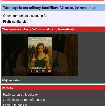
Táto kapela má milióny fanúšikov. Až na to, že neexistuje.
O tom kam smeruje sucasne AI.
Přejít na článek
Táto kapela má milióny fanúšikov - až na to, že neexistuje
Přejít na videa
Aktuality
Fable uz len za kredity
(
0
)
zranitelnost ac routerů tenda
(
6
)
Fable 5 is back
(
5
)