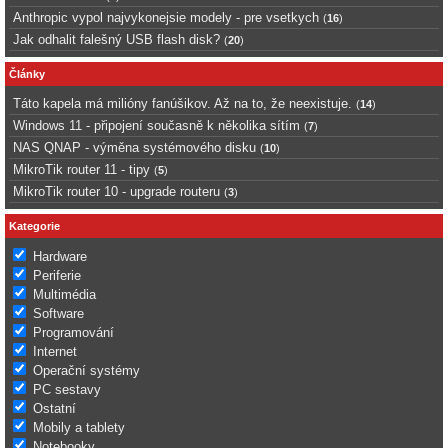
Anthropic vypol najvykonejsie modely - pre vsetkych
(
16
)
Jak odhalit falešný USB flash disk?
(
20
)
Články
Táto kapela má milióny fanúšikov. Až na to, že neexistuje.
(
14
)
Windows 11 - připojení současně k několika sítím
(
7
)
NAS QNAP - výměna systémového disku
(
10
)
MikroTik router 11 - tipy
(
5
)
MikroTik router 10 - upgrade routeru
(
3
)
Kategorie
Hardware
Periferie
Multimédia
Software
Programování
Internet
Operační systémy
PC sestavy
Ostatní
Mobily a tablety
Notebooky