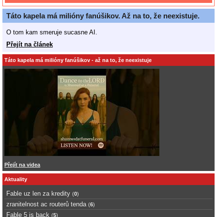
Táto kapela má milióny fanúšikov. Až na to, že neexistuje.
O tom kam smeruje sucasne AI.
Přejít na článek
Táto kapela má milióny fanúšikov - až na to, že neexistuje
Přejít na videa
Aktuality
Fable uz len za kredity
(
0
)
zranitelnost ac routerů tenda
(
6
)
Fable 5 is back
(
5
)