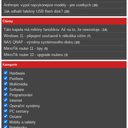
Anthropic vypol najvykonejsie modely - pre vsetkych
(
16
)
Jak odhalit falešný USB flash disk?
(
20
)
Články
Táto kapela má milióny fanúšikov. Až na to, že neexistuje.
(
14
)
Windows 11 - připojení současně k několika sítím
(
7
)
NAS QNAP - výměna systémového disku
(
10
)
MikroTik router 11 - tipy
(
5
)
MikroTik router 10 - upgrade routeru
(
3
)
Kategorie
Hardware
Periferie
Multimédia
Software
Programování
Internet
Operační systémy
PC sestavy
Ostatní
Mobily a tablety
Notebooky