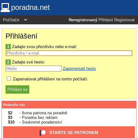
poradna.net
Neregistrovaný
Přihlásit
Registrovat
Přihlášení
1
Zadajte svou přezdívku nebo e-mail:
2
Zadajte své heslo:
Zapomenuté heslo
Zapamatovat přihlášení na tomto počítači
Podpořte nás
$2
- Ikona patrona na poradně
$5
- Poradna bez reklam
$10
- Soukromé poradenství
STAŇTE SE PATRONEM