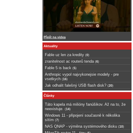
Přejít na videa
Aktuality
Fable uz len za kredity
(
0
)
zranitelnost ac routerů tenda
(
6
)
Fable 5 is back
(
5
)
Anthropic vypol najvykonejsie modely - pre
vsetkych
(
16
)
Jak odhalit falešný USB flash disk?
(
20
)
Články
Táto kapela má milióny fanúšikov. Až na to, že
neexistuje.
(
14
)
Windows 11 - připojení současně k několika
sítím
(
7
)
NAS QNAP - výměna systémového disku
(
10
)
MikroTik router 11 - tipy
(
5
)