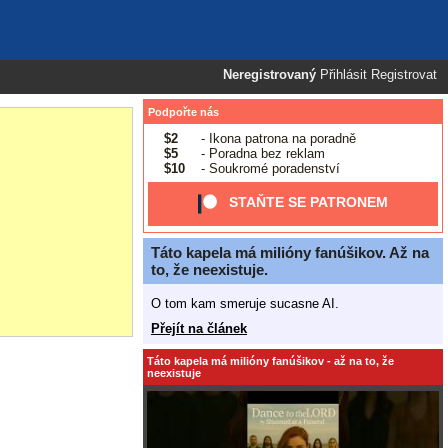
Neregistrovaný
Přihlásit
Registrovat
Podpořte nás
$2
- Ikona patrona na poradně
$5
- Poradna bez reklam
$10
- Soukromé poradenství
STAŇTE SE PATRONEM
Táto kapela má milióny fanúšikov. Až na
to, že neexistuje.
O tom kam smeruje sucasne AI.
Přejít na článek
Táto kapela má milióny fanúšikov - až na to, že
neexistuje