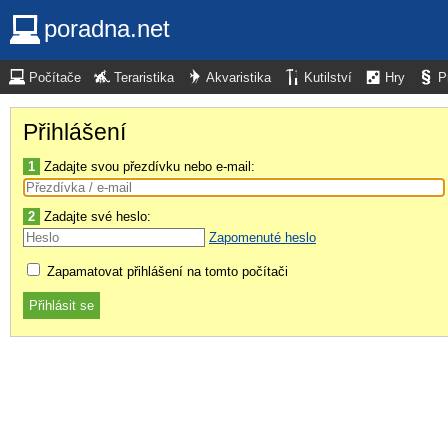
poradna.net
Počítače
Teraristika
Akvaristika
Kutilství
Hry
P
Přihlášení
1
Zadajte svou přezdívku nebo e-mail:
2
Zadajte své heslo:
Zapomenuté heslo
Zapamatovat přihlášení na tomto počítači