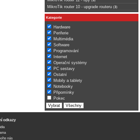
MikroTik router 10 - upgrade routeru
(
3
)
Kategorie
Hardware
Periferie
Multimédia
Software
Programování
Internet
Operační systémy
PC sestavy
Ostatní
Mobily a tablety
Notebooky
Připomínky
Pokec
ní odkazy
idla
lama
ořte nás