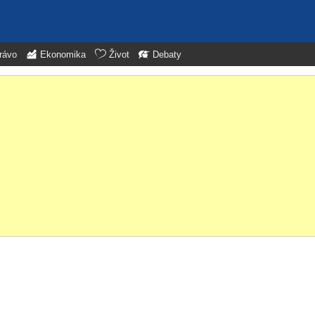
rávo
Ekonomika
Život
Debaty