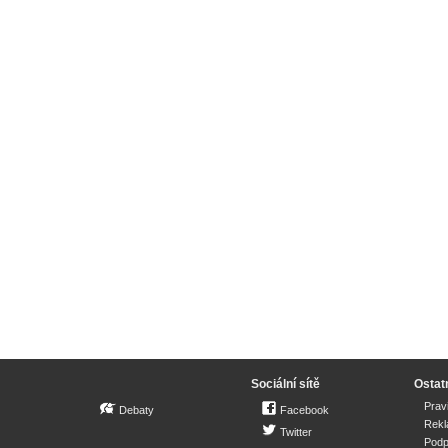
Sociální sítě
Ostat
Prav
Debaty
Facebook
Rek
Twitter
Podp