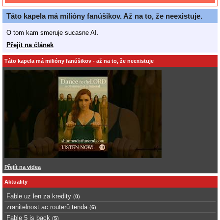
Táto kapela má milióny fanúšikov. Až na to, že neexistuje.
O tom kam smeruje sucasne AI.
Přejít na článek
Táto kapela má milióny fanúšikov - až na to, že neexistuje
Přejít na videa
Aktuality
Fable uz len za kredity
(
0
)
zranitelnost ac routerů tenda
(
6
)
Fable 5 is back
(
5
)