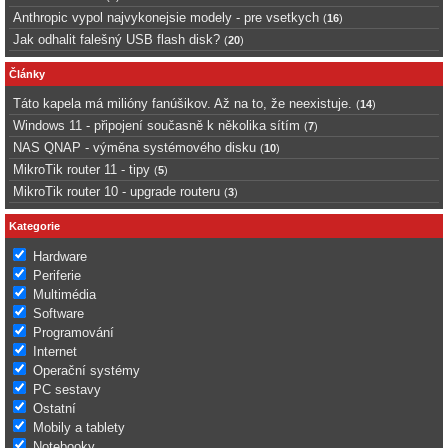
Anthropic vypol najvykonejsie modely - pre vsetkych
(
16
)
Jak odhalit falešný USB flash disk?
(
20
)
Články
Táto kapela má milióny fanúšikov. Až na to, že neexistuje.
(
14
)
Windows 11 - připojení současně k několika sítím
(
7
)
NAS QNAP - výměna systémového disku
(
10
)
MikroTik router 11 - tipy
(
5
)
MikroTik router 10 - upgrade routeru
(
3
)
Kategorie
Hardware
Periferie
Multimédia
Software
Programování
Internet
Operační systémy
PC sestavy
Ostatní
Mobily a tablety
Notebooky