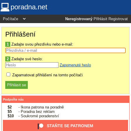
poradna.net
Neregistrovaný
Přihlásit
Registrovat
Přihlášení
1
Zadajte svou přezdívku nebo e-mail:
2
Zadajte své heslo:
Zapomenuté heslo
Zapamatovat přihlášení na tomto počítači
Podpořte nás
$2
- Ikona patrona na poradně
$5
- Poradna bez reklam
$10
- Soukromé poradenství
STAŇTE SE PATRONEM