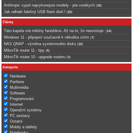
Anthropic vypol najvykonejsie modely - pre vsetkych
(
16
)
Jak odhalit falešný USB flash disk?
(
20
)
Články
Táto kapela má milióny fanúšikov. Až na to, že neexistuje.
(
14
)
Windows 11 - připojení současně k několika sítím
(
7
)
NAS QNAP - výměna systémového disku
(
10
)
MikroTik router 11 - tipy
(
5
)
MikroTik router 10 - upgrade routeru
(
3
)
Kategorie
Hardware
Periferie
Multimédia
Software
Programování
Internet
Operační systémy
PC sestavy
Ostatní
Mobily a tablety
Notebooky