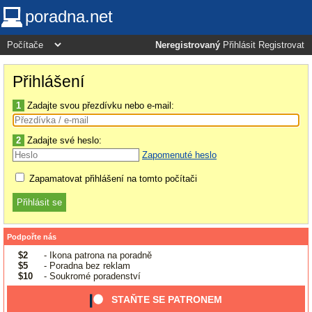
poradna.net
Neregistrovaný
Přihlásit
Registrovat
Přihlášení
1
Zadajte svou přezdívku nebo e-mail:
2
Zadajte své heslo:
Zapomenuté heslo
Zapamatovat přihlášení na tomto počítači
Podpořte nás
$2
- Ikona patrona na poradně
$5
- Poradna bez reklam
$10
- Soukromé poradenství
STAŇTE SE PATRONEM