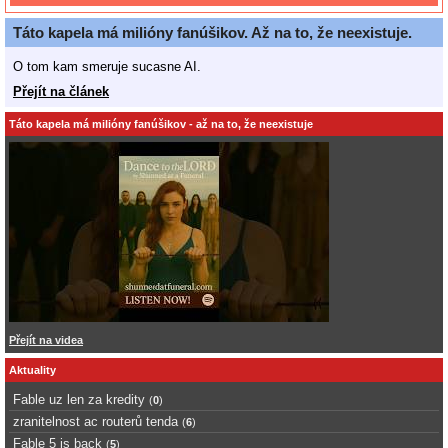
Táto kapela má milióny fanúšikov. Až na to, že neexistuje.
O tom kam smeruje sucasne AI.
Přejít na článek
Táto kapela má milióny fanúšikov - až na to, že neexistuje
Přejít na videa
Aktuality
Fable uz len za kredity
(
0
)
zranitelnost ac routerů tenda
(
6
)
Fable 5 is back
(
5
)