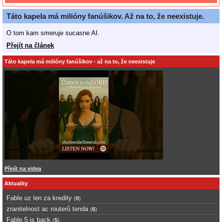
Táto kapela má milióny fanúšikov. Až na to, že neexistuje.
O tom kam smeruje sucasne AI.
Přejít na článek
Táto kapela má milióny fanúšikov - až na to, že neexistuje
Přejít na videa
Aktuality
Fable uz len za kredity
(
0
)
zranitelnost ac routerů tenda
(
6
)
Fable 5 is back
(
5
)