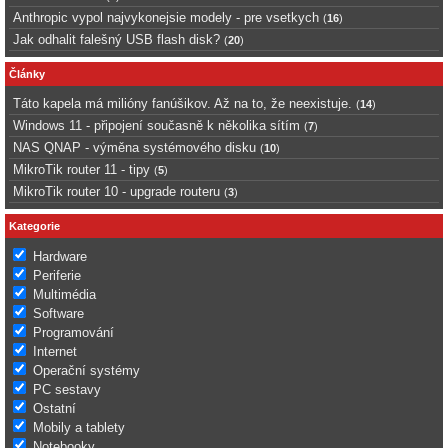
Anthropic vypol najvykonejsie modely - pre vsetkych
(
16
)
Jak odhalit falešný USB flash disk?
(
20
)
Články
Táto kapela má milióny fanúšikov. Až na to, že neexistuje.
(
14
)
Windows 11 - připojení současně k několika sítím
(
7
)
NAS QNAP - výměna systémového disku
(
10
)
MikroTik router 11 - tipy
(
5
)
MikroTik router 10 - upgrade routeru
(
3
)
Kategorie
Hardware
Periferie
Multimédia
Software
Programování
Internet
Operační systémy
PC sestavy
Ostatní
Mobily a tablety
Notebooky