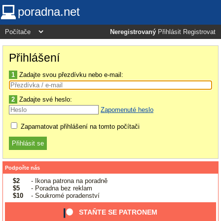
poradna.net
Neregistrovaný
Přihlásit
Registrovat
Přihlášení
1
Zadajte svou přezdívku nebo e-mail:
2
Zadajte své heslo:
Zapomenuté heslo
Zapamatovat přihlášení na tomto počítači
Podpořte nás
$2
- Ikona patrona na poradně
$5
- Poradna bez reklam
$10
- Soukromé poradenství
STAŇTE SE PATRONEM