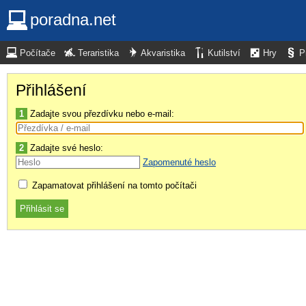
poradna.net
Počítače
Teraristika
Akvaristika
Kutilství
Hry
P
Přihlášení
1
Zadajte svou přezdívku nebo e-mail:
2
Zadajte své heslo:
Zapomenuté heslo
Zapamatovat přihlášení na tomto počítači