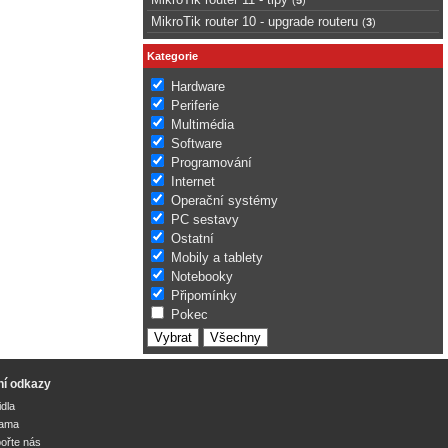
MikroTik router 10 - upgrade routeru
(
3
)
Kategorie
Hardware
Periferie
Multimédia
Software
Programování
Internet
Operační systémy
PC sestavy
Ostatní
Mobily a tablety
Notebooky
Připomínky
Pokec
ní odkazy
idla
lama
ořte nás