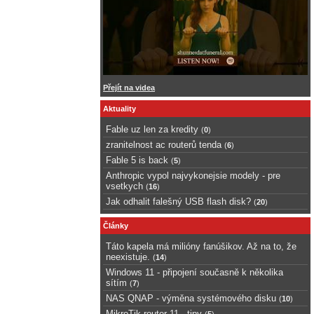
Přejít na videa
Aktuality
Fable uz len za kredity
(
0
)
zranitelnost ac routerů tenda
(
6
)
Fable 5 is back
(
5
)
Anthropic vypol najvykonejsie modely - pre
vsetkych
(
16
)
Jak odhalit falešný USB flash disk?
(
20
)
Články
Táto kapela má milióny fanúšikov. Až na to, že
neexistuje.
(
14
)
Windows 11 - připojení současně k několika
sítím
(
7
)
NAS QNAP - výměna systémového disku
(
10
)
MikroTik router 11 - tipy
(
5
)