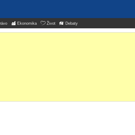
rávo
Ekonomika
Život
Debaty