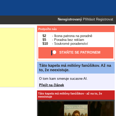
Neregistrovaný
Přihlásit
Registrovat
Podpořte nás
$2
- Ikona patrona na poradně
$5
- Poradna bez reklam
$10
- Soukromé poradenství
STAŇTE SE PATRONEM
Táto kapela má milióny fanúšikov. Až na
to, že neexistuje.
O tom kam smeruje sucasne AI.
Přejít na článek
Táto kapela má milióny fanúšikov - až na to, že
neexistuje