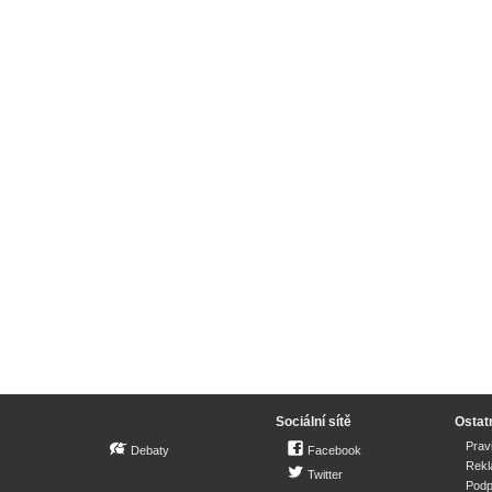
Sociální sítě
Ostat
Prav
Debaty
Facebook
Rek
Twitter
Podp