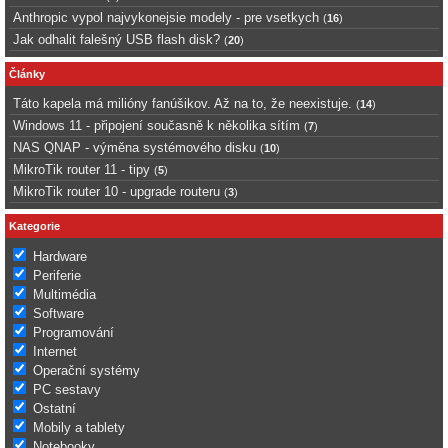
Anthropic vypol najvykonejsie modely - pre vsetkych
(
16
)
Jak odhalit falešný USB flash disk?
(
20
)
Články
Táto kapela má milióny fanúšikov. Až na to, že neexistuje.
(
14
)
Windows 11 - připojení současně k několika sítím
(
7
)
NAS QNAP - výměna systémového disku
(
10
)
MikroTik router 11 - tipy
(
5
)
MikroTik router 10 - upgrade routeru
(
3
)
Kategorie
Hardware
Periferie
Multimédia
Software
Programování
Internet
Operační systémy
PC sestavy
Ostatní
Mobily a tablety
Notebooky