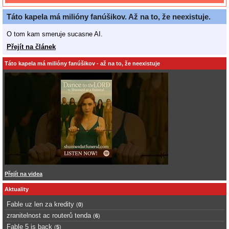
Táto kapela má milióny fanúšikov. Až na to, že neexistuje.
O tom kam smeruje sucasne AI.
Přejít na článek
Táto kapela má milióny fanúšikov - až na to, že neexistuje
Přejít na videa
Aktuality
Fable uz len za kredity
(
0
)
zranitelnost ac routerů tenda
(
6
)
Fable 5 is back
(
5
)