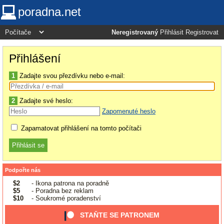
poradna.net
Neregistrovaný
Přihlásit
Registrovat
Přihlášení
1
Zadajte svou přezdívku nebo e-mail:
2
Zadajte své heslo:
Zapomenuté heslo
Zapamatovat přihlášení na tomto počítači
Podpořte nás
$2
- Ikona patrona na poradně
$5
- Poradna bez reklam
$10
- Soukromé poradenství
STAŇTE SE PATRONEM