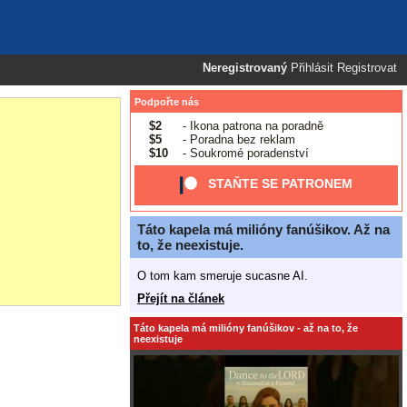
Neregistrovaný
Přihlásit
Registrovat
Podpořte nás
$2
- Ikona patrona na poradně
$5
- Poradna bez reklam
$10
- Soukromé poradenství
STAŇTE SE PATRONEM
Táto kapela má milióny fanúšikov. Až na
to, že neexistuje.
O tom kam smeruje sucasne AI.
Přejít na článek
Táto kapela má milióny fanúšikov - až na to, že
neexistuje