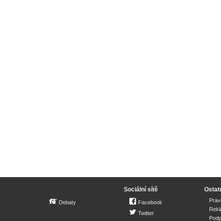
Sociální sítě
Ostat
Prav
Debaty
Facebook
Rek
Twitter
Podp