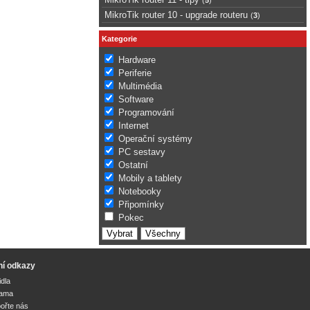
MikroTik router 10 - upgrade routeru
(
3
)
Kategorie
Hardware
Periferie
Multimédia
Software
Programování
Internet
Operační systémy
PC sestavy
Ostatní
Mobily a tablety
Notebooky
Připomínky
Pokec
ní odkazy
idla
lama
ořte nás