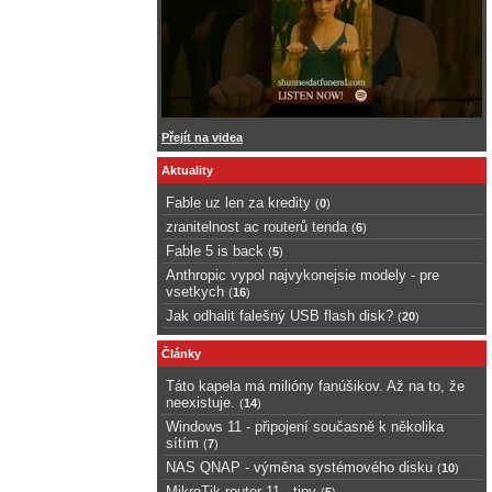
Přejít na videa
Aktuality
Fable uz len za kredity
(
0
)
zranitelnost ac routerů tenda
(
6
)
Fable 5 is back
(
5
)
Anthropic vypol najvykonejsie modely - pre
vsetkych
(
16
)
Jak odhalit falešný USB flash disk?
(
20
)
Články
Táto kapela má milióny fanúšikov. Až na to, že
neexistuje.
(
14
)
Windows 11 - připojení současně k několika
sítím
(
7
)
NAS QNAP - výměna systémového disku
(
10
)
MikroTik router 11 - tipy
(
5
)