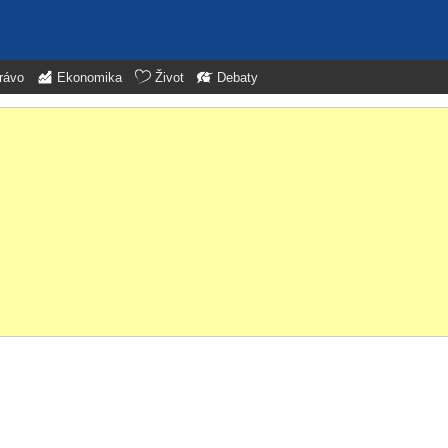
rávo
Ekonomika
Život
Debaty