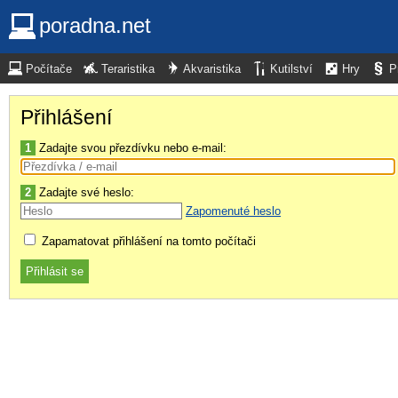
poradna.net
Počítače
Teraristika
Akvaristika
Kutilství
Hry
P
Přihlášení
1
Zadajte svou přezdívku nebo e-mail:
2
Zadajte své heslo:
Zapomenuté heslo
Zapamatovat přihlášení na tomto počítači