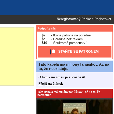
Neregistrovaný
Přihlásit
Registrovat
Podpořte nás
$2
- Ikona patrona na poradně
$5
- Poradna bez reklam
$10
- Soukromé poradenství
STAŇTE SE PATRONEM
Táto kapela má milióny fanúšikov. Až na
to, že neexistuje.
O tom kam smeruje sucasne AI.
Přejít na článek
Táto kapela má milióny fanúšikov - až na to, že
neexistuje