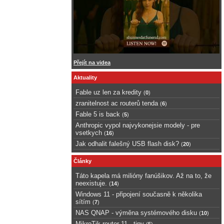
Přejít na videa
Aktuality
Fable uz len za kredity
(
0
)
zranitelnost ac routerů tenda
(
6
)
Fable 5 is back
(
5
)
Anthropic vypol najvykonejsie modely - pre
vsetkych
(
16
)
Jak odhalit falešný USB flash disk?
(
20
)
Články
Táto kapela má milióny fanúšikov. Až na to, že
neexistuje.
(
14
)
Windows 11 - připojení současně k několika
sítím
(
7
)
NAS QNAP - výměna systémového disku
(
10
)
MikroTik router 11 - tipy
(
5
)