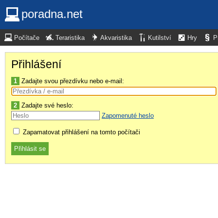
poradna.net
Počítače
Teraristika
Akvaristika
Kutilství
Hry
P
Přihlášení
1
Zadajte svou přezdívku nebo e-mail:
2
Zadajte své heslo:
Zapomenuté heslo
Zapamatovat přihlášení na tomto počítači