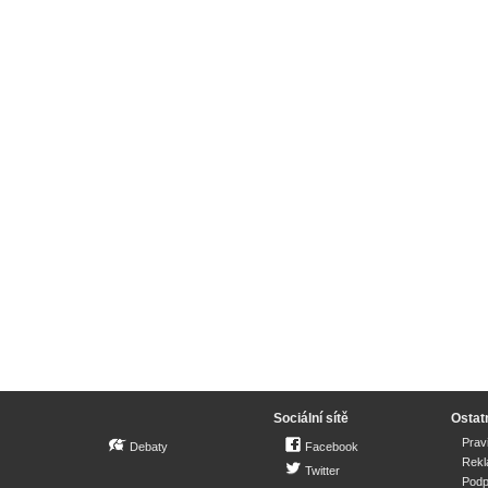
Sociální sítě
Ostat
Prav
Debaty
Facebook
Rek
Twitter
Podp