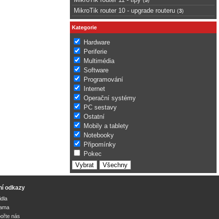
MikroTik router 10 - upgrade routeru
(
3
)
Kategorie
Hardware
Periferie
Multimédia
Software
Programování
Internet
Operační systémy
PC sestavy
Ostatní
Mobily a tablety
Notebooky
Připomínky
Pokec
ní odkazy
idla
lama
ořte nás