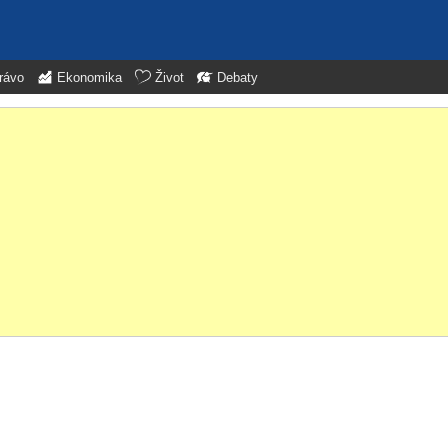
rávo
Ekonomika
Život
Debaty