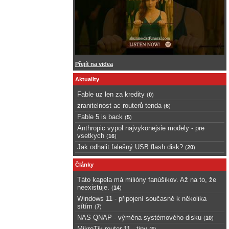
Přejít na videa
Aktuality
Fable uz len za kredity
(
0
)
zranitelnost ac routerů tenda
(
6
)
Fable 5 is back
(
5
)
Anthropic vypol najvykonejsie modely - pre
vsetkych
(
16
)
Jak odhalit falešný USB flash disk?
(
20
)
Články
Táto kapela má milióny fanúšikov. Až na to, že
neexistuje.
(
14
)
Windows 11 - připojení současně k několika
sítím
(
7
)
NAS QNAP - výměna systémového disku
(
10
)
MikroTik router 11 - tipy
(
5
)