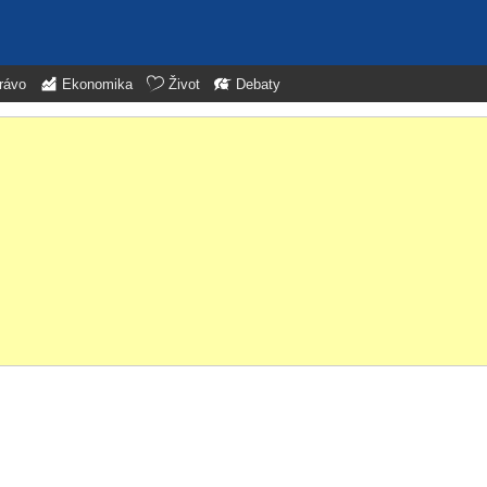
rávo
Ekonomika
Život
Debaty