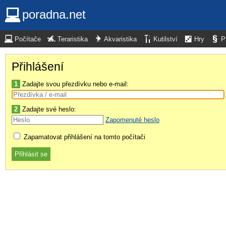
poradna.net
Počítače
Teraristika
Akvaristika
Kutilství
Hry
P
Přihlášení
1
Zadajte svou přezdívku nebo e-mail:
2
Zadajte své heslo:
Zapomenuté heslo
Zapamatovat přihlášení na tomto počítači