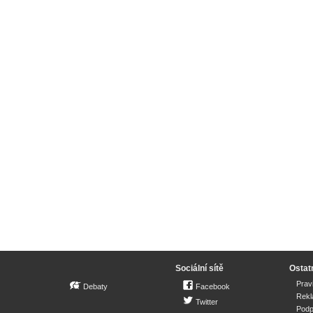
Sociální sítě
Ostat
Prav
Debaty
Facebook
Rek
Twitter
Podp