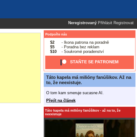
Neregistrovaný
Přihlásit
Registrovat
Podpořte nás
$2
- Ikona patrona na poradně
$5
- Poradna bez reklam
$10
- Soukromé poradenství
STAŇTE SE PATRONEM
Táto kapela má milióny fanúšikov. Až na
to, že neexistuje.
O tom kam smeruje sucasne AI.
Přejít na článek
Táto kapela má milióny fanúšikov - až na to, že
neexistuje