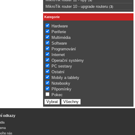
MikroTik router 10 - upgrade routeru
(
3
)
Kategorie
Hardware
Periferie
Multimédia
Software
Programování
Internet
Operační systémy
PC sestavy
Ostatní
Mobily a tablety
Notebooky
Připomínky
Pokec
ní odkazy
idla
lama
ořte nás