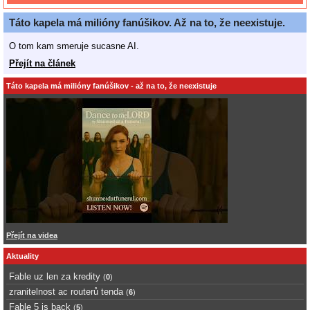
Táto kapela má milióny fanúšikov. Až na to, že neexistuje.
O tom kam smeruje sucasne AI.
Přejít na článek
Táto kapela má milióny fanúšikov - až na to, že neexistuje
Přejít na videa
Aktuality
Fable uz len za kredity
(
0
)
zranitelnost ac routerů tenda
(
6
)
Fable 5 is back
(
5
)