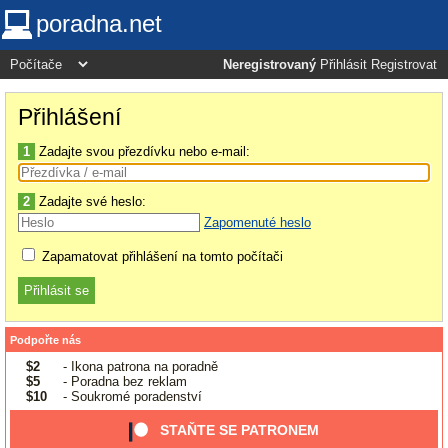
poradna.net
Neregistrovaný
Přihlásit
Registrovat
Přihlášení
1
Zadajte svou přezdívku nebo e-mail:
2
Zadajte své heslo:
Zapomenuté heslo
Zapamatovat přihlášení na tomto počítači
Podpořte nás
$2
- Ikona patrona na poradně
$5
- Poradna bez reklam
$10
- Soukromé poradenství
STAŇTE SE PATRONEM