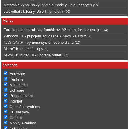
Anthropic vypol najvykonejsie modely - pre vsetkych
(
16
)
Jak odhalit falešný USB flash disk?
(
20
)
Články
Táto kapela má milióny fanúšikov. Až na to, že neexistuje.
(
14
)
Windows 11 - připojení současně k několika sítím
(
7
)
NAS QNAP - výměna systémového disku
(
10
)
MikroTik router 11 - tipy
(
5
)
MikroTik router 10 - upgrade routeru
(
3
)
Kategorie
Hardware
Periferie
Multimédia
Software
Programování
Internet
Operační systémy
PC sestavy
Ostatní
Mobily a tablety
Notebooky