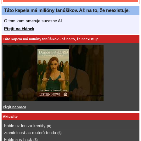
Táto kapela má milióny fanúšikov. Až na to, že neexistuje.
O tom kam smeruje sucasne AI.
Přejít na článek
Táto kapela má milióny fanúšikov - až na to, že neexistuje
Přejít na videa
Aktuality
Fable uz len za kredity
(
0
)
zranitelnost ac routerů tenda
(
6
)
Fable 5 is back
(
5
)