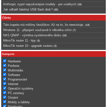
Anthropic vypol najvykonejsie modely - pre vsetkych
(
16
)
Jak odhalit falešný USB flash disk?
(
20
)
Články
Táto kapela má milióny fanúšikov. Až na to, že neexistuje.
(
14
)
Windows 11 - připojení současně k několika sítím
(
7
)
NAS QNAP - výměna systémového disku
(
10
)
MikroTik router 11 - tipy
(
5
)
MikroTik router 10 - upgrade routeru
(
3
)
Kategorie
Hardware
Periferie
Multimédia
Software
Programování
Internet
Operační systémy
PC sestavy
Ostatní
Mobily a tablety
Notebooky