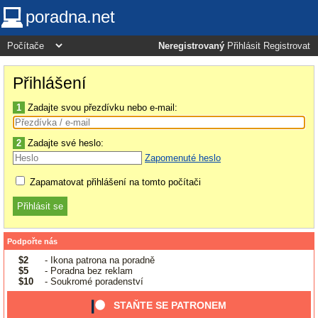
poradna.net
Neregistrovaný
Přihlásit
Registrovat
Přihlášení
1
Zadajte svou přezdívku nebo e-mail:
2
Zadajte své heslo:
Zapomenuté heslo
Zapamatovat přihlášení na tomto počítači
Podpořte nás
$2
- Ikona patrona na poradně
$5
- Poradna bez reklam
$10
- Soukromé poradenství
STAŇTE SE PATRONEM