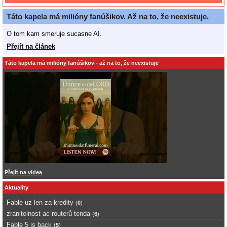
Táto kapela má milióny fanúšikov. Až na to, že neexistuje.
O tom kam smeruje sucasne AI.
Přejít na článek
Táto kapela má milióny fanúšikov - až na to, že neexistuje
Přejít na videa
Aktuality
Fable uz len za kredity
(
0
)
zranitelnost ac routerů tenda
(
6
)
Fable 5 is back
(
5
)