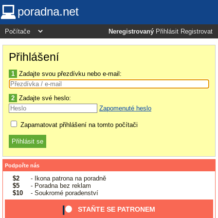
poradna.net
Neregistrovaný
Přihlásit
Registrovat
Přihlášení
1
Zadajte svou přezdívku nebo e-mail:
2
Zadajte své heslo:
Zapomenuté heslo
Zapamatovat přihlášení na tomto počítači
Podpořte nás
$2
- Ikona patrona na poradně
$5
- Poradna bez reklam
$10
- Soukromé poradenství
STAŇTE SE PATRONEM