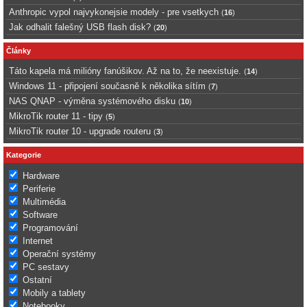
Anthropic vypol najvykonejsie modely - pre vsetkych
(
16
)
Jak odhalit falešný USB flash disk?
(
20
)
Články
Táto kapela má milióny fanúšikov. Až na to, že neexistuje.
(
14
)
Windows 11 - připojení současně k několika sítím
(
7
)
NAS QNAP - výměna systémového disku
(
10
)
MikroTik router 11 - tipy
(
5
)
MikroTik router 10 - upgrade routeru
(
3
)
Kategorie
Hardware
Periferie
Multimédia
Software
Programování
Internet
Operační systémy
PC sestavy
Ostatní
Mobily a tablety
Notebooky