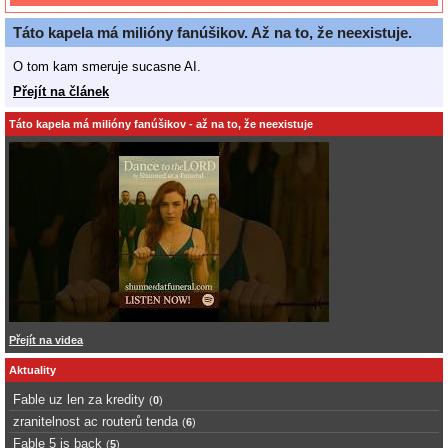
Táto kapela má milióny fanúšikov. Až na to, že neexistuje.
O tom kam smeruje sucasne AI.
Přejít na článek
Táto kapela má milióny fanúšikov - až na to, že neexistuje
Přejít na videa
Aktuality
Fable uz len za kredity
(
0
)
zranitelnost ac routerů tenda
(
6
)
Fable 5 is back
(
5
)