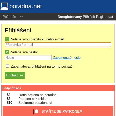
poradna.net
Neregistrovaný
Přihlásit
Registrovat
Přihlášení
1
Zadajte svou přezdívku nebo e-mail:
2
Zadajte své heslo:
Zapomenuté heslo
Zapamatovat přihlášení na tomto počítači
Podpořte nás
$2
- Ikona patrona na poradně
$5
- Poradna bez reklam
$10
- Soukromé poradenství
STAŇTE SE PATRONEM