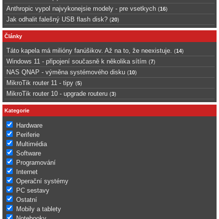
Anthropic vypol najvykonejsie modely - pre vsetkych
(
16
)
Jak odhalit falešný USB flash disk?
(
20
)
Články
Táto kapela má milióny fanúšikov. Až na to, že neexistuje.
(
14
)
Windows 11 - připojení současně k několika sítím
(
7
)
NAS QNAP - výměna systémového disku
(
10
)
MikroTik router 11 - tipy
(
5
)
MikroTik router 10 - upgrade routeru
(
3
)
Kategorie
Hardware
Periferie
Multimédia
Software
Programování
Internet
Operační systémy
PC sestavy
Ostatní
Mobily a tablety
Notebooky