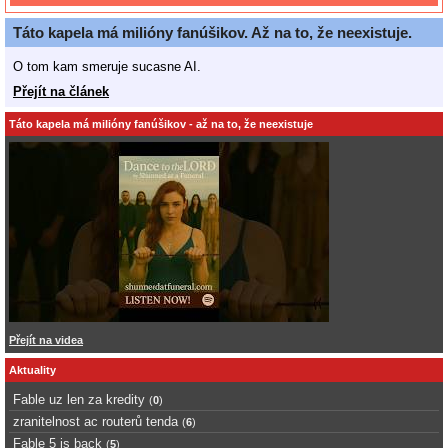
Táto kapela má milióny fanúšikov. Až na to, že neexistuje.
O tom kam smeruje sucasne AI.
Přejít na článek
Táto kapela má milióny fanúšikov - až na to, že neexistuje
Přejít na videa
Aktuality
Fable uz len za kredity
(
0
)
zranitelnost ac routerů tenda
(
6
)
Fable 5 is back
(
5
)