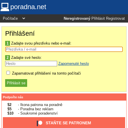
poradna.net
Neregistrovaný
Přihlásit
Registrovat
Přihlášení
1
Zadajte svou přezdívku nebo e-mail:
2
Zadajte své heslo:
Zapomenuté heslo
Zapamatovat přihlášení na tomto počítači
Podpořte nás
$2
- Ikona patrona na poradně
$5
- Poradna bez reklam
$10
- Soukromé poradenství
STAŇTE SE PATRONEM