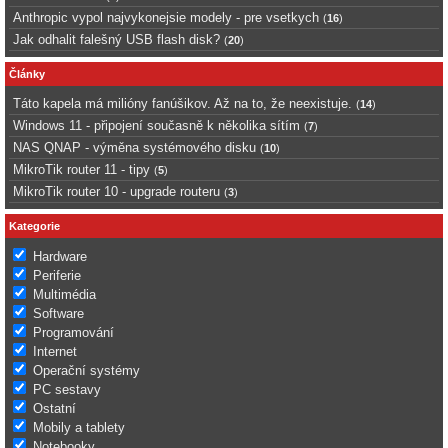
Anthropic vypol najvykonejsie modely - pre vsetkych
(
16
)
Jak odhalit falešný USB flash disk?
(
20
)
Články
Táto kapela má milióny fanúšikov. Až na to, že neexistuje.
(
14
)
Windows 11 - připojení současně k několika sítím
(
7
)
NAS QNAP - výměna systémového disku
(
10
)
MikroTik router 11 - tipy
(
5
)
MikroTik router 10 - upgrade routeru
(
3
)
Kategorie
Hardware
Periferie
Multimédia
Software
Programování
Internet
Operační systémy
PC sestavy
Ostatní
Mobily a tablety
Notebooky