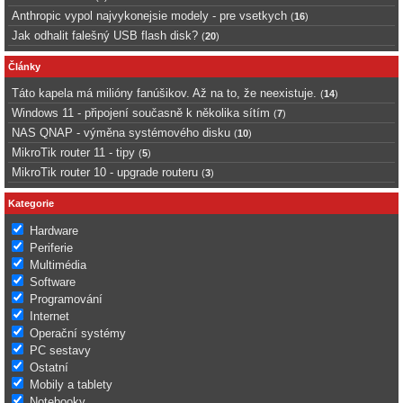
Anthropic vypol najvykonejsie modely - pre vsetkych
(
16
)
Jak odhalit falešný USB flash disk?
(
20
)
Články
Táto kapela má milióny fanúšikov. Až na to, že neexistuje.
(
14
)
Windows 11 - připojení současně k několika sítím
(
7
)
NAS QNAP - výměna systémového disku
(
10
)
MikroTik router 11 - tipy
(
5
)
MikroTik router 10 - upgrade routeru
(
3
)
Kategorie
Hardware
Periferie
Multimédia
Software
Programování
Internet
Operační systémy
PC sestavy
Ostatní
Mobily a tablety
Notebooky