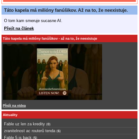
Táto kapela má milióny fanúšikov. Až na to, že neexistuje.
O tom kam smeruje sucasne AI.
Přejít na článek
Táto kapela má milióny fanúšikov - až na to, že neexistuje
Přejít na videa
Aktuality
Fable uz len za kredity
(
0
)
zranitelnost ac routerů tenda
(
6
)
Fable 5 is back
(
5
)