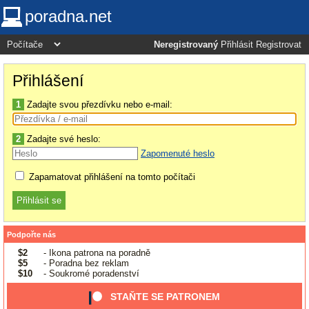
poradna.net
Neregistrovaný
Přihlásit
Registrovat
Přihlášení
1
Zadajte svou přezdívku nebo e-mail:
2
Zadajte své heslo:
Zapomenuté heslo
Zapamatovat přihlášení na tomto počítači
Podpořte nás
$2
- Ikona patrona na poradně
$5
- Poradna bez reklam
$10
- Soukromé poradenství
STAŇTE SE PATRONEM