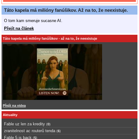
Táto kapela má milióny fanúšikov. Až na to, že neexistuje.
O tom kam smeruje sucasne AI.
Přejít na článek
Táto kapela má milióny fanúšikov - až na to, že neexistuje
Přejít na videa
Aktuality
Fable uz len za kredity
(
0
)
zranitelnost ac routerů tenda
(
6
)
Fable 5 is back
(
5
)