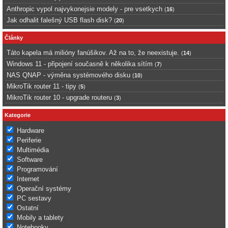
Anthropic vypol najvykonejsie modely - pre vsetkych
(
16
)
Jak odhalit falešný USB flash disk?
(
20
)
Články
Táto kapela má milióny fanúšikov. Až na to, že neexistuje.
(
14
)
Windows 11 - připojení současně k několika sítím
(
7
)
NAS QNAP - výměna systémového disku
(
10
)
MikroTik router 11 - tipy
(
5
)
MikroTik router 10 - upgrade routeru
(
3
)
Kategorie
Hardware
Periferie
Multimédia
Software
Programování
Internet
Operační systémy
PC sestavy
Ostatní
Mobily a tablety
Notebooky