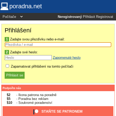
poradna.net
Neregistrovaný
Přihlásit
Registrovat
Přihlášení
1
Zadajte svou přezdívku nebo e-mail:
2
Zadajte své heslo:
Zapomenuté heslo
Zapamatovat přihlášení na tomto počítači
Podpořte nás
$2
- Ikona patrona na poradně
$5
- Poradna bez reklam
$10
- Soukromé poradenství
STAŇTE SE PATRONEM