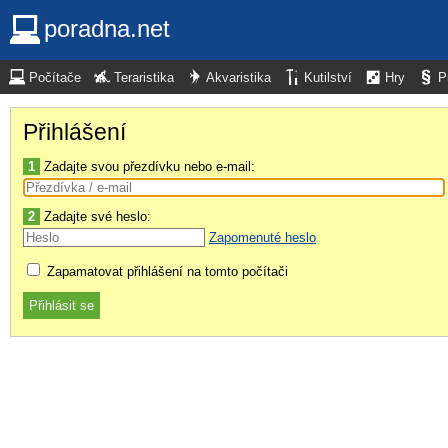
poradna.net
Počítače
Teraristika
Akvaristika
Kutilství
Hry
P
Přihlášení
1
Zadajte svou přezdívku nebo e-mail:
2
Zadajte své heslo:
Zapomenuté heslo
Zapamatovat přihlášení na tomto počítači