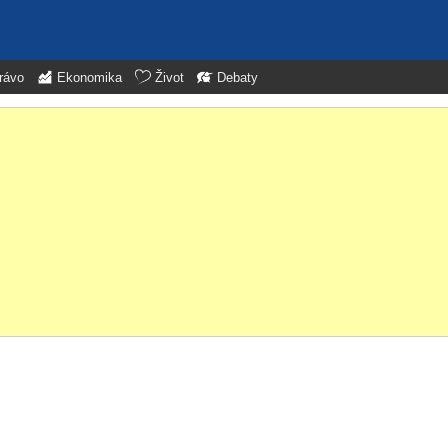
rávo
Ekonomika
Život
Debaty