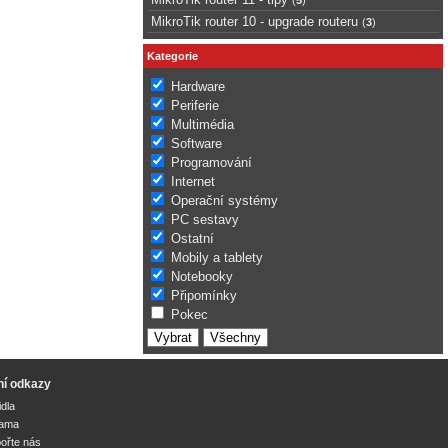
MikroTik router 10 - upgrade routeru
(
3
)
Kategorie
Hardware
Periferie
Multimédia
Software
Programování
Internet
Operační systémy
PC sestavy
Ostatní
Mobily a tablety
Notebooky
Připomínky
Pokec
ní odkazy
idla
lama
ořte nás