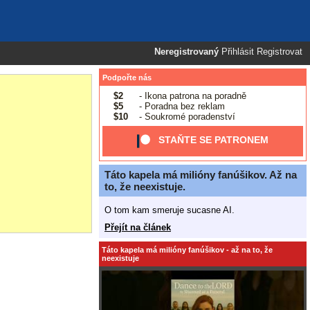
Neregistrovaný
Přihlásit
Registrovat
Podpořte nás
$2
- Ikona patrona na poradně
$5
- Poradna bez reklam
$10
- Soukromé poradenství
STAŇTE SE PATRONEM
Táto kapela má milióny fanúšikov. Až na
to, že neexistuje.
O tom kam smeruje sucasne AI.
Přejít na článek
Táto kapela má milióny fanúšikov - až na to, že
neexistuje