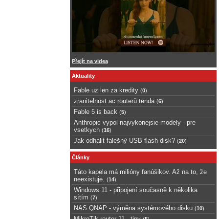
Přejít na videa
Aktuality
Fable uz len za kredity
(
0
)
zranitelnost ac routerů tenda
(
6
)
Fable 5 is back
(
5
)
Anthropic vypol najvykonejsie modely - pre
vsetkych
(
16
)
Jak odhalit falešný USB flash disk?
(
20
)
Články
Táto kapela má milióny fanúšikov. Až na to, že
neexistuje.
(
14
)
Windows 11 - připojení současně k několika
sítím
(
7
)
NAS QNAP - výměna systémového disku
(
10
)
MikroTik router 11 - tipy
(
5
)