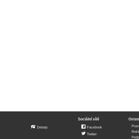
Sociální sítě
Ostat
Prav
Debaty
Facebook
Rek
Twitter
Podp