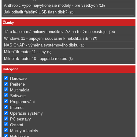
Anthropic vypol najvykonejsie modely - pre vsetkych
(
16
)
Jak odhalit falešný USB flash disk?
(
20
)
Články
Táto kapela má milióny fanúšikov. Až na to, že neexistuje.
(
14
)
Windows 11 - připojení současně k několika sítím
(
7
)
NAS QNAP - výměna systémového disku
(
10
)
MikroTik router 11 - tipy
(
5
)
MikroTik router 10 - upgrade routeru
(
3
)
Kategorie
Hardware
Periferie
Multimédia
Software
Programování
Internet
Operační systémy
PC sestavy
Ostatní
Mobily a tablety
Notebooky