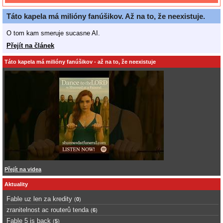
Táto kapela má milióny fanúšikov. Až na to, že neexistuje.
O tom kam smeruje sucasne AI.
Přejít na článek
Táto kapela má milióny fanúšikov - až na to, že neexistuje
Přejít na videa
Aktuality
Fable uz len za kredity
(
0
)
zranitelnost ac routerů tenda
(
6
)
Fable 5 is back
(
5
)