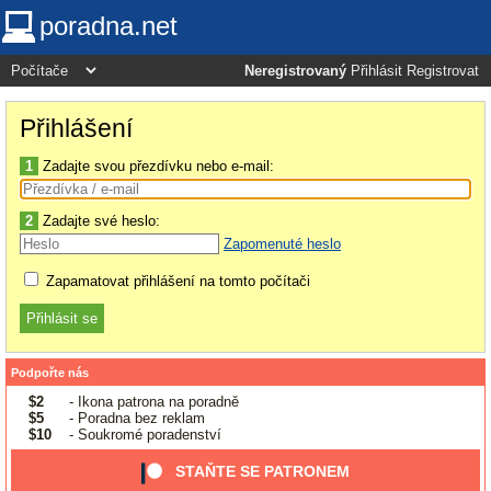
poradna.net
Neregistrovaný
Přihlásit
Registrovat
Přihlášení
1
Zadajte svou přezdívku nebo e-mail:
2
Zadajte své heslo:
Zapomenuté heslo
Zapamatovat přihlášení na tomto počítači
Podpořte nás
$2
- Ikona patrona na poradně
$5
- Poradna bez reklam
$10
- Soukromé poradenství
STAŇTE SE PATRONEM