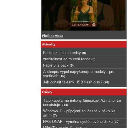
Přejít na videa
Aktuality
Fable uz len za kredity
(
0
)
zranitelnost ac routerů tenda
(
6
)
Fable 5 is back
(
5
)
Anthropic vypol najvykonejsie modely - pre
vsetkych
(
16
)
Jak odhalit falešný USB flash disk?
(
20
)
Články
Táto kapela má milióny fanúšikov. Až na to, že
neexistuje.
(
14
)
Windows 11 - připojení současně k několika
sítím
(
7
)
NAS QNAP - výměna systémového disku
(
10
)
MikroTik router 11 - tipy
(
5
)