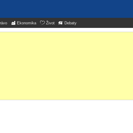
rávo
Ekonomika
Život
Debaty