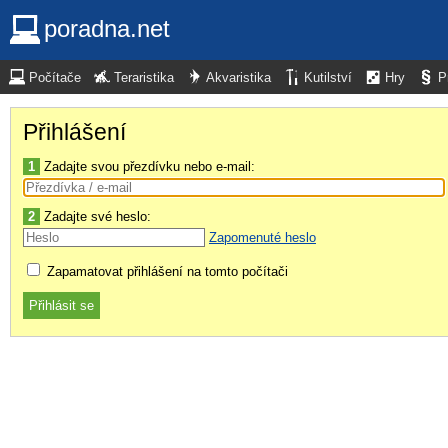
poradna.net
Počítače
Teraristika
Akvaristika
Kutilství
Hry
P
Přihlášení
1
Zadajte svou přezdívku nebo e-mail:
2
Zadajte své heslo:
Zapomenuté heslo
Zapamatovat přihlášení na tomto počítači