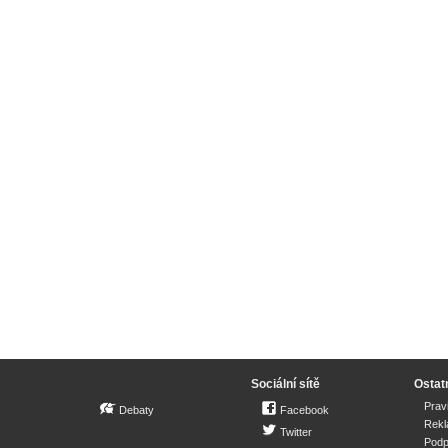
Sociální sítě
Ostat
Prav
Debaty
Facebook
Rek
Twitter
Podp