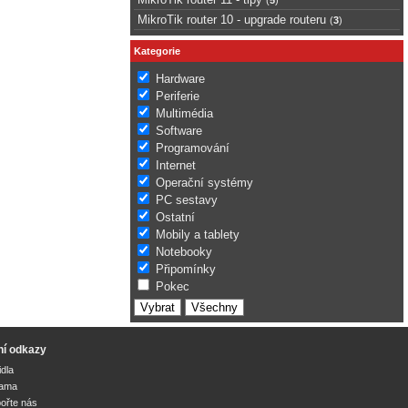
MikroTik router 10 - upgrade routeru
(
3
)
Kategorie
Hardware
Periferie
Multimédia
Software
Programování
Internet
Operační systémy
PC sestavy
Ostatní
Mobily a tablety
Notebooky
Připomínky
Pokec
ní odkazy
idla
lama
ořte nás