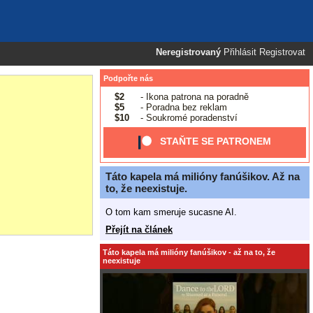
Neregistrovaný
Přihlásit
Registrovat
Podpořte nás
$2
- Ikona patrona na poradně
$5
- Poradna bez reklam
$10
- Soukromé poradenství
STAŇTE SE PATRONEM
Táto kapela má milióny fanúšikov. Až na
to, že neexistuje.
O tom kam smeruje sucasne AI.
Přejít na článek
Táto kapela má milióny fanúšikov - až na to, že
neexistuje