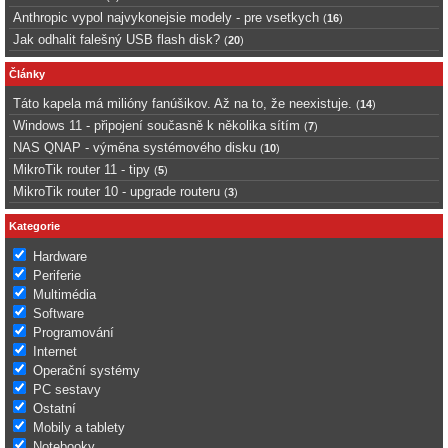
Anthropic vypol najvykonejsie modely - pre vsetkych
(
16
)
Jak odhalit falešný USB flash disk?
(
20
)
Články
Táto kapela má milióny fanúšikov. Až na to, že neexistuje.
(
14
)
Windows 11 - připojení současně k několika sítím
(
7
)
NAS QNAP - výměna systémového disku
(
10
)
MikroTik router 11 - tipy
(
5
)
MikroTik router 10 - upgrade routeru
(
3
)
Kategorie
Hardware
Periferie
Multimédia
Software
Programování
Internet
Operační systémy
PC sestavy
Ostatní
Mobily a tablety
Notebooky