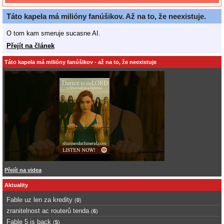
Táto kapela má milióny fanúšikov. Až na to, že neexistuje.
O tom kam smeruje sucasne AI.
Přejít na článek
Táto kapela má milióny fanúšikov - až na to, že neexistuje
Přejít na videa
Aktuality
Fable uz len za kredity
(
0
)
zranitelnost ac routerů tenda
(
6
)
Fable 5 is back
(
5
)