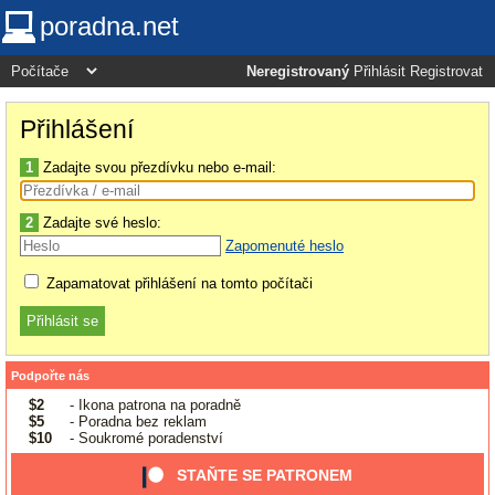
poradna.net
Neregistrovaný
Přihlásit
Registrovat
Přihlášení
1
Zadajte svou přezdívku nebo e-mail:
2
Zadajte své heslo:
Zapomenuté heslo
Zapamatovat přihlášení na tomto počítači
Podpořte nás
$2
- Ikona patrona na poradně
$5
- Poradna bez reklam
$10
- Soukromé poradenství
STAŇTE SE PATRONEM