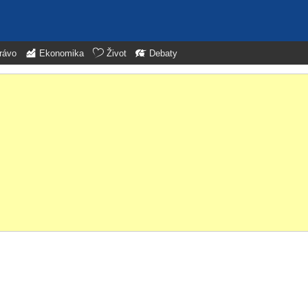
rávo
Ekonomika
Život
Debaty