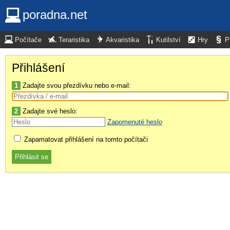
poradna.net
Počítače
Teraristika
Akvaristika
Kutilství
Hry
P
Přihlášení
1
Zadajte svou přezdívku nebo e-mail:
2
Zadajte své heslo:
Zapomenuté heslo
Zapamatovat přihlášení na tomto počítači