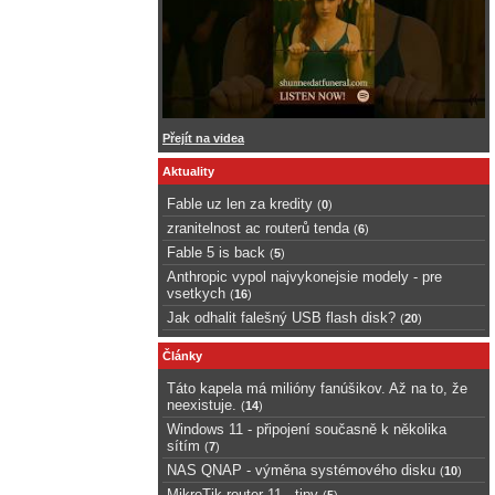
Přejít na videa
Aktuality
Fable uz len za kredity
(
0
)
zranitelnost ac routerů tenda
(
6
)
Fable 5 is back
(
5
)
Anthropic vypol najvykonejsie modely - pre
vsetkych
(
16
)
Jak odhalit falešný USB flash disk?
(
20
)
Články
Táto kapela má milióny fanúšikov. Až na to, že
neexistuje.
(
14
)
Windows 11 - připojení současně k několika
sítím
(
7
)
NAS QNAP - výměna systémového disku
(
10
)
MikroTik router 11 - tipy
(
5
)