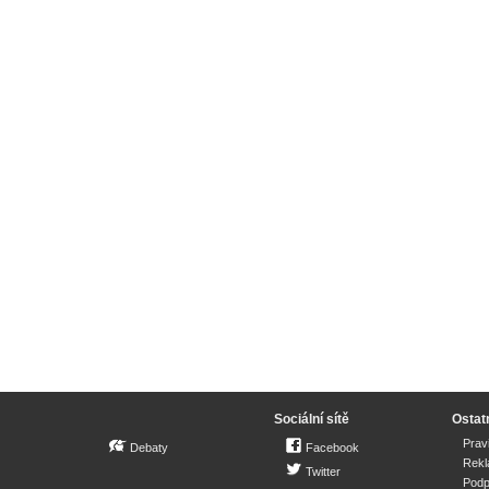
Sociální sítě
Ostat
Prav
Debaty
Facebook
Rek
Twitter
Podp