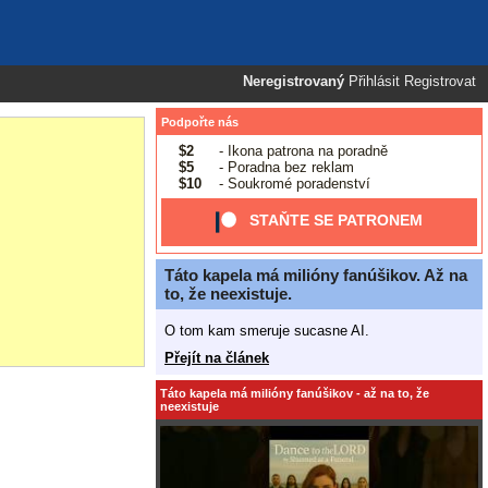
Neregistrovaný
Přihlásit
Registrovat
Podpořte nás
$2
- Ikona patrona na poradně
$5
- Poradna bez reklam
$10
- Soukromé poradenství
STAŇTE SE PATRONEM
Táto kapela má milióny fanúšikov. Až na
to, že neexistuje.
O tom kam smeruje sucasne AI.
Přejít na článek
Táto kapela má milióny fanúšikov - až na to, že
neexistuje