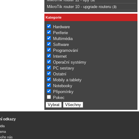
MikroTik router 10 - upgrade routeru
(
3
)
Kategorie
Hardware
Periferie
Multimédia
Software
Programování
Internet
Operační systémy
PC sestavy
Ostatní
Mobily a tablety
Notebooky
Připomínky
Pokec
ní odkazy
idla
lama
ořte nás