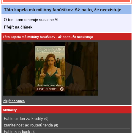
Táto kapela má milióny fanúšikov. Až na to, že neexistuje.
O tom kam smeruje sucasne AI.
Přejít na článek
Táto kapela má milióny fanúšikov - až na to, že neexistuje
Přejít na videa
Aktuality
Fable uz len za kredity
(
0
)
zranitelnost ac routerů tenda
(
6
)
Fable 5 is back
(
5
)