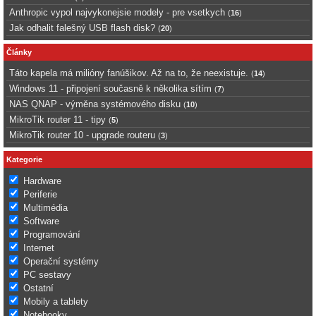
Anthropic vypol najvykonejsie modely - pre vsetkych
(
16
)
Jak odhalit falešný USB flash disk?
(
20
)
Články
Táto kapela má milióny fanúšikov. Až na to, že neexistuje.
(
14
)
Windows 11 - připojení současně k několika sítím
(
7
)
NAS QNAP - výměna systémového disku
(
10
)
MikroTik router 11 - tipy
(
5
)
MikroTik router 10 - upgrade routeru
(
3
)
Kategorie
Hardware
Periferie
Multimédia
Software
Programování
Internet
Operační systémy
PC sestavy
Ostatní
Mobily a tablety
Notebooky