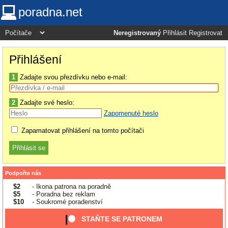
poradna.net
Neregistrovaný
Přihlásit
Registrovat
Přihlášení
1
Zadajte svou přezdívku nebo e-mail:
2
Zadajte své heslo:
Zapomenuté heslo
Zapamatovat přihlášení na tomto počítači
Podpořte nás
$2
- Ikona patrona na poradně
$5
- Poradna bez reklam
$10
- Soukromé poradenství
STAŇTE SE PATRONEM