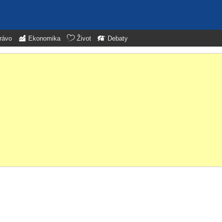
rávo
Ekonomika
Život
Debaty