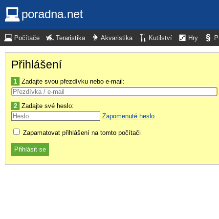
poradna.net
Počítače
Teraristika
Akvaristika
Kutilství
Hry
P
Přihlášení
1
Zadajte svou přezdívku nebo e-mail:
2
Zadajte své heslo:
Zapomenuté heslo
Zapamatovat přihlášení na tomto počítači