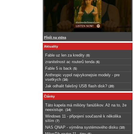
Přejít na videa
Aktuality
Fable uz len za kredity
(
0
)
zranitelnost ac routerů tenda
(
6
)
Fable 5 is back
(
5
)
Anthropic vypol najvykonejsie modely - pre
vsetkych
(
16
)
Jak odhalit falešný USB flash disk?
(
20
)
Články
Táto kapela má milióny fanúšikov. Až na to, že
neexistuje.
(
14
)
Windows 11 - připojení současně k několika
sítím
(
7
)
NAS QNAP - výměna systémového disku
(
10
)
MikroTik router 11 - tipy
(
5
)