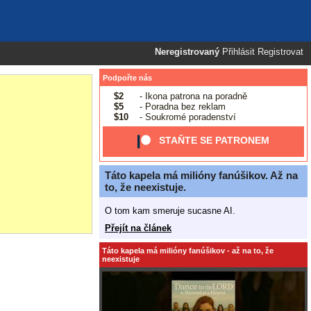
Neregistrovaný
Přihlásit
Registrovat
Podpořte nás
$2
- Ikona patrona na poradně
$5
- Poradna bez reklam
$10
- Soukromé poradenství
STAŇTE SE PATRONEM
Táto kapela má milióny fanúšikov. Až na
to, že neexistuje.
O tom kam smeruje sucasne AI.
Přejít na článek
Táto kapela má milióny fanúšikov - až na to, že
neexistuje