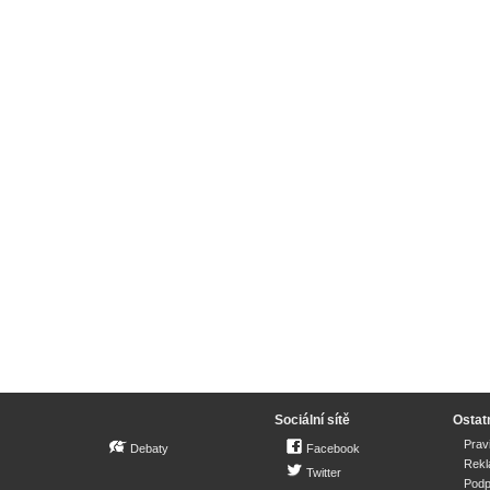
Sociální sítě
Ostat
Prav
Debaty
Facebook
Rek
Twitter
Podp