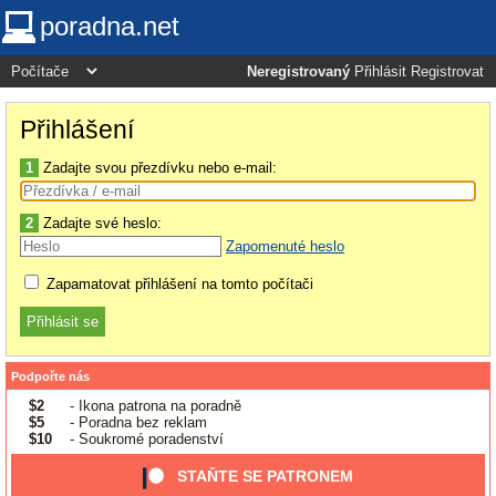
poradna.net
Neregistrovaný
Přihlásit
Registrovat
Přihlášení
1
Zadajte svou přezdívku nebo e-mail:
2
Zadajte své heslo:
Zapomenuté heslo
Zapamatovat přihlášení na tomto počítači
Podpořte nás
$2
- Ikona patrona na poradně
$5
- Poradna bez reklam
$10
- Soukromé poradenství
STAŇTE SE PATRONEM