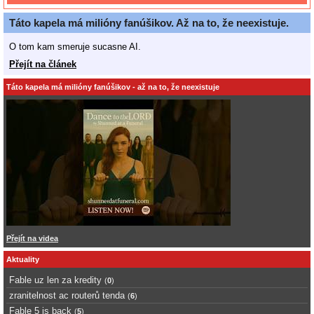
Táto kapela má milióny fanúšikov. Až na to, že neexistuje.
O tom kam smeruje sucasne AI.
Přejít na článek
Táto kapela má milióny fanúšikov - až na to, že neexistuje
Přejít na videa
Aktuality
Fable uz len za kredity
(
0
)
zranitelnost ac routerů tenda
(
6
)
Fable 5 is back
(
5
)