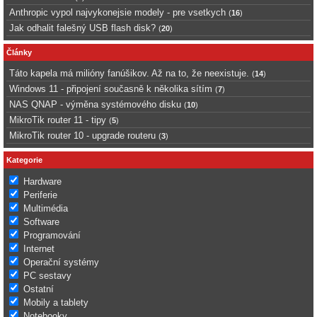
Anthropic vypol najvykonejsie modely - pre vsetkych
(
16
)
Jak odhalit falešný USB flash disk?
(
20
)
Články
Táto kapela má milióny fanúšikov. Až na to, že neexistuje.
(
14
)
Windows 11 - připojení současně k několika sítím
(
7
)
NAS QNAP - výměna systémového disku
(
10
)
MikroTik router 11 - tipy
(
5
)
MikroTik router 10 - upgrade routeru
(
3
)
Kategorie
Hardware
Periferie
Multimédia
Software
Programování
Internet
Operační systémy
PC sestavy
Ostatní
Mobily a tablety
Notebooky