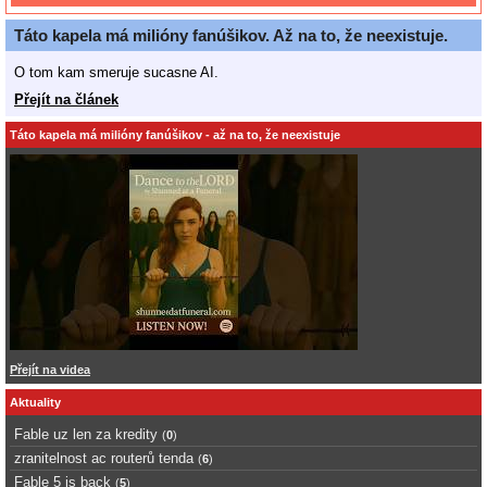
Táto kapela má milióny fanúšikov. Až na to, že neexistuje.
O tom kam smeruje sucasne AI.
Přejít na článek
Táto kapela má milióny fanúšikov - až na to, že neexistuje
Přejít na videa
Aktuality
Fable uz len za kredity
(
0
)
zranitelnost ac routerů tenda
(
6
)
Fable 5 is back
(
5
)