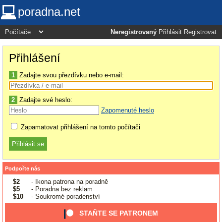
poradna.net
Neregistrovaný
Přihlásit
Registrovat
Přihlášení
1
Zadajte svou přezdívku nebo e-mail:
2
Zadajte své heslo:
Zapomenuté heslo
Zapamatovat přihlášení na tomto počítači
Podpořte nás
$2
- Ikona patrona na poradně
$5
- Poradna bez reklam
$10
- Soukromé poradenství
STAŇTE SE PATRONEM