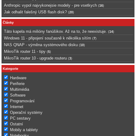
Anthropic vypol najvykonejsie modely - pre vsetkych
(
16
)
Jak odhalit falešný USB flash disk?
(
20
)
Články
Táto kapela má milióny fanúšikov. Až na to, že neexistuje.
(
14
)
Windows 11 - připojení současně k několika sítím
(
7
)
NAS QNAP - výměna systémového disku
(
10
)
MikroTik router 11 - tipy
(
5
)
MikroTik router 10 - upgrade routeru
(
3
)
Kategorie
Hardware
Periferie
Multimédia
Software
Programování
Internet
Operační systémy
PC sestavy
Ostatní
Mobily a tablety
Notebooky