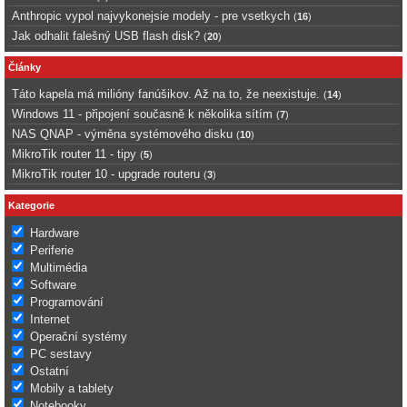
Anthropic vypol najvykonejsie modely - pre vsetkych
(
16
)
Jak odhalit falešný USB flash disk?
(
20
)
Články
Táto kapela má milióny fanúšikov. Až na to, že neexistuje.
(
14
)
Windows 11 - připojení současně k několika sítím
(
7
)
NAS QNAP - výměna systémového disku
(
10
)
MikroTik router 11 - tipy
(
5
)
MikroTik router 10 - upgrade routeru
(
3
)
Kategorie
Hardware
Periferie
Multimédia
Software
Programování
Internet
Operační systémy
PC sestavy
Ostatní
Mobily a tablety
Notebooky