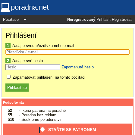
poradna.net
Neregistrovaný
Přihlásit
Registrovat
Přihlášení
1
Zadajte svou přezdívku nebo e-mail:
2
Zadajte své heslo:
Zapomenuté heslo
Zapamatovat přihlášení na tomto počítači
Podpořte nás
$2
- Ikona patrona na poradně
$5
- Poradna bez reklam
$10
- Soukromé poradenství
STAŇTE SE PATRONEM