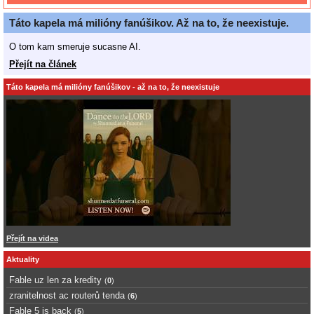
Táto kapela má milióny fanúšikov. Až na to, že neexistuje.
O tom kam smeruje sucasne AI.
Přejít na článek
Táto kapela má milióny fanúšikov - až na to, že neexistuje
Přejít na videa
Aktuality
Fable uz len za kredity
(
0
)
zranitelnost ac routerů tenda
(
6
)
Fable 5 is back
(
5
)