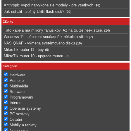
Anthropic vypol najvykonejsie modely - pre vsetkych
(
16
)
Jak odhalit falešný USB flash disk?
(
20
)
Články
Táto kapela má milióny fanúšikov. Až na to, že neexistuje.
(
14
)
Windows 11 - připojení současně k několika sítím
(
7
)
NAS QNAP - výměna systémového disku
(
10
)
MikroTik router 11 - tipy
(
5
)
MikroTik router 10 - upgrade routeru
(
3
)
Kategorie
Hardware
Periferie
Multimédia
Software
Programování
Internet
Operační systémy
PC sestavy
Ostatní
Mobily a tablety
Notebooky