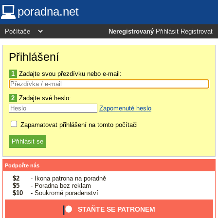
poradna.net
Neregistrovaný
Přihlásit
Registrovat
Přihlášení
1
Zadajte svou přezdívku nebo e-mail:
2
Zadajte své heslo:
Zapomenuté heslo
Zapamatovat přihlášení na tomto počítači
Podpořte nás
$2
- Ikona patrona na poradně
$5
- Poradna bez reklam
$10
- Soukromé poradenství
STAŇTE SE PATRONEM