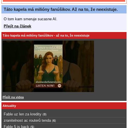
Táto kapela má milióny fanúšikov. Až na to, že neexistuje.
O tom kam smeruje sucasne AI.
Přejít na článek
Táto kapela má milióny fanúšikov - až na to, že neexistuje
Přejít na videa
Aktuality
Fable uz len za kredity
(
0
)
zranitelnost ac routerů tenda
(
6
)
Fable 5 is back
(
5
)