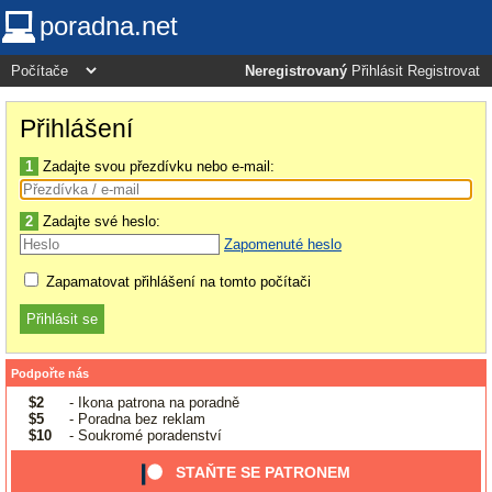
poradna.net
Neregistrovaný
Přihlásit
Registrovat
Přihlášení
1
Zadajte svou přezdívku nebo e-mail:
2
Zadajte své heslo:
Zapomenuté heslo
Zapamatovat přihlášení na tomto počítači
Podpořte nás
$2
- Ikona patrona na poradně
$5
- Poradna bez reklam
$10
- Soukromé poradenství
STAŇTE SE PATRONEM