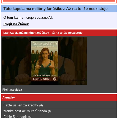
Táto kapela má milióny fanúšikov. Až na to, že neexistuje.
O tom kam smeruje sucasne AI.
Přejít na článek
Táto kapela má milióny fanúšikov - až na to, že neexistuje
Přejít na videa
Aktuality
Fable uz len za kredity
(
0
)
zranitelnost ac routerů tenda
(
6
)
Fable 5 is back
(
5
)