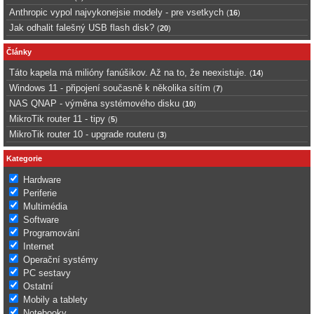
Anthropic vypol najvykonejsie modely - pre vsetkych
(
16
)
Jak odhalit falešný USB flash disk?
(
20
)
Články
Táto kapela má milióny fanúšikov. Až na to, že neexistuje.
(
14
)
Windows 11 - připojení současně k několika sítím
(
7
)
NAS QNAP - výměna systémového disku
(
10
)
MikroTik router 11 - tipy
(
5
)
MikroTik router 10 - upgrade routeru
(
3
)
Kategorie
Hardware
Periferie
Multimédia
Software
Programování
Internet
Operační systémy
PC sestavy
Ostatní
Mobily a tablety
Notebooky