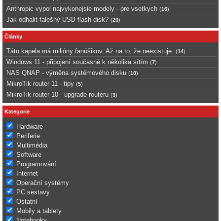
Anthropic vypol najvykonejsie modely - pre vsetkych
(
16
)
Jak odhalit falešný USB flash disk?
(
20
)
Články
Táto kapela má milióny fanúšikov. Až na to, že neexistuje.
(
14
)
Windows 11 - připojení současně k několika sítím
(
7
)
NAS QNAP - výměna systémového disku
(
10
)
MikroTik router 11 - tipy
(
5
)
MikroTik router 10 - upgrade routeru
(
3
)
Kategorie
Hardware
Periferie
Multimédia
Software
Programování
Internet
Operační systémy
PC sestavy
Ostatní
Mobily a tablety
Notebooky