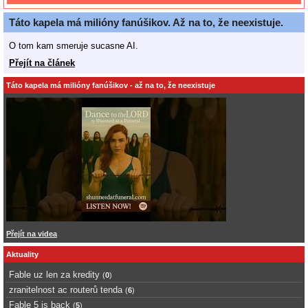
Táto kapela má milióny fanúšikov. Až na to, že neexistuje.
O tom kam smeruje sucasne AI.
Přejít na článek
Táto kapela má milióny fanúšikov - až na to, že neexistuje
Přejít na videa
Aktuality
Fable uz len za kredity
(
0
)
zranitelnost ac routerů tenda
(
6
)
Fable 5 is back
(
5
)