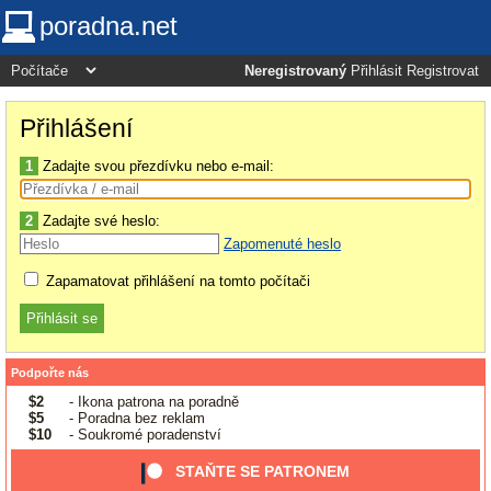
poradna.net
Neregistrovaný
Přihlásit
Registrovat
Přihlášení
1
Zadajte svou přezdívku nebo e-mail:
2
Zadajte své heslo:
Zapomenuté heslo
Zapamatovat přihlášení na tomto počítači
Podpořte nás
$2
- Ikona patrona na poradně
$5
- Poradna bez reklam
$10
- Soukromé poradenství
STAŇTE SE PATRONEM