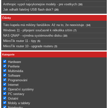
Anthropic vypol najvykonejsie modely - pre vsetkych
(
16
)
Jak odhalit falešný USB flash disk?
(
20
)
Články
Táto kapela má milióny fanúšikov. Až na to, že neexistuje.
(
14
)
Windows 11 - připojení současně k několika sítím
(
7
)
NAS QNAP - výměna systémového disku
(
10
)
MikroTik router 11 - tipy
(
5
)
MikroTik router 10 - upgrade routeru
(
3
)
Kategorie
Hardware
Periferie
Multimédia
Software
Programování
Internet
Operační systémy
PC sestavy
Ostatní
Mobily a tablety
Notebooky