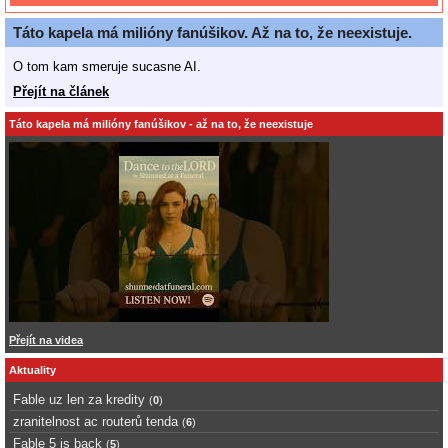
Táto kapela má milióny fanúšikov. Až na to, že neexistuje.
O tom kam smeruje sucasne AI.
Přejít na článek
Táto kapela má milióny fanúšikov - až na to, že neexistuje
Přejít na videa
Aktuality
Fable uz len za kredity
(
0
)
zranitelnost ac routerů tenda
(
6
)
Fable 5 is back
(
5
)