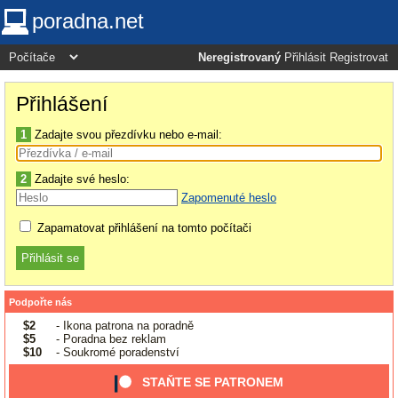
poradna.net
Neregistrovaný
Přihlásit
Registrovat
Přihlášení
1
Zadajte svou přezdívku nebo e-mail:
2
Zadajte své heslo:
Zapomenuté heslo
Zapamatovat přihlášení na tomto počítači
Podpořte nás
$2
- Ikona patrona na poradně
$5
- Poradna bez reklam
$10
- Soukromé poradenství
STAŇTE SE PATRONEM