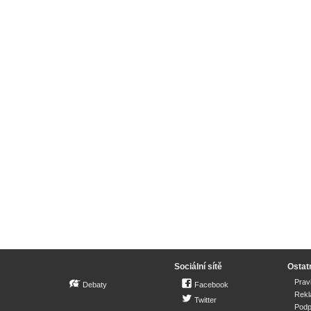
Sociální sítě
Ostat
Prav
Debaty
Facebook
Rek
Twitter
Podp