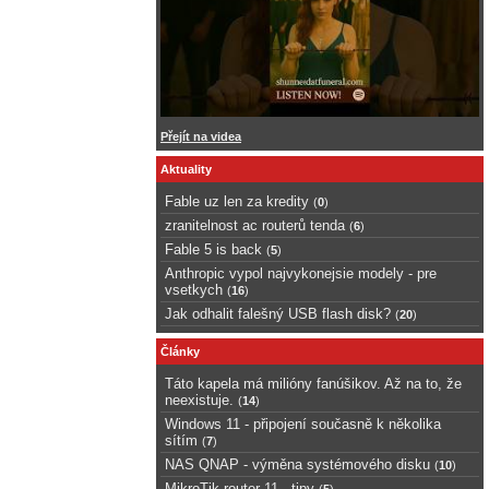
Přejít na videa
Aktuality
Fable uz len za kredity
(
0
)
zranitelnost ac routerů tenda
(
6
)
Fable 5 is back
(
5
)
Anthropic vypol najvykonejsie modely - pre
vsetkych
(
16
)
Jak odhalit falešný USB flash disk?
(
20
)
Články
Táto kapela má milióny fanúšikov. Až na to, že
neexistuje.
(
14
)
Windows 11 - připojení současně k několika
sítím
(
7
)
NAS QNAP - výměna systémového disku
(
10
)
MikroTik router 11 - tipy
(
5
)