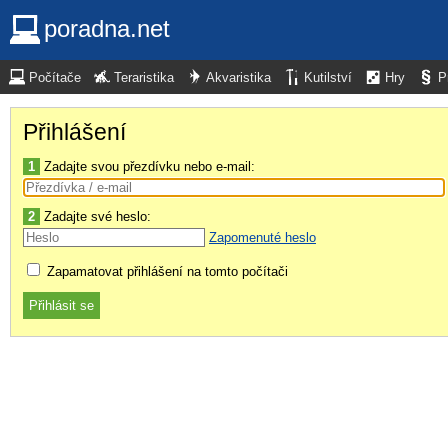
poradna.net
Počítače
Teraristika
Akvaristika
Kutilství
Hry
P
Přihlášení
1
Zadajte svou přezdívku nebo e-mail:
2
Zadajte své heslo:
Zapomenuté heslo
Zapamatovat přihlášení na tomto počítači