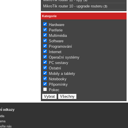
MikroTik router 10 - upgrade routeru
(
3
)
Kategorie
Hardware
Periferie
Multimédia
Software
Programování
Internet
Operační systémy
PC sestavy
Ostatní
Mobily a tablety
Notebooky
Připomínky
Pokec
ní odkazy
idla
lama
ořte nás