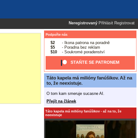
Neregistrovaný
Přihlásit
Registrovat
Podpořte nás
$2
- Ikona patrona na poradně
$5
- Poradna bez reklam
$10
- Soukromé poradenství
STAŇTE SE PATRONEM
Táto kapela má milióny fanúšikov. Až na
to, že neexistuje.
O tom kam smeruje sucasne AI.
Přejít na článek
Táto kapela má milióny fanúšikov - až na to, že
neexistuje