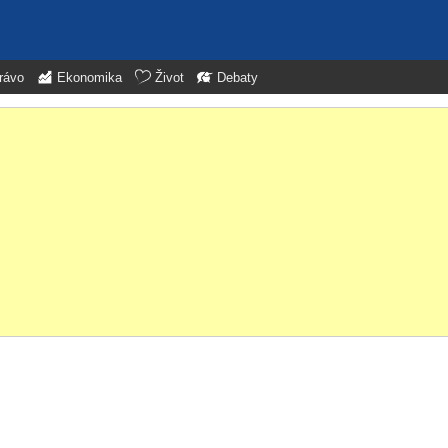
rávo
Ekonomika
Život
Debaty