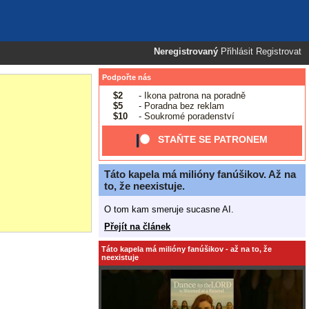
Neregistrovaný
Přihlásit
Registrovat
Podpořte nás
$2
- Ikona patrona na poradně
$5
- Poradna bez reklam
$10
- Soukromé poradenství
STAŇTE SE PATRONEM
Táto kapela má milióny fanúšikov. Až na
to, že neexistuje.
O tom kam smeruje sucasne AI.
Přejít na článek
Táto kapela má milióny fanúšikov - až na to, že
neexistuje