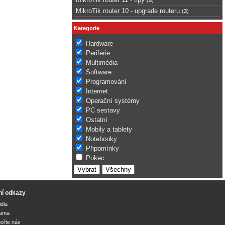
MikroTik router 10 - upgrade routeru
(
3
)
Kategorie
Hardware
Periferie
Multimédia
Software
Programování
Internet
Operační systémy
PC sestavy
Ostatní
Mobily a tablety
Notebooky
Připomínky
Pokec
ní odkazy
idla
lama
ořte nás