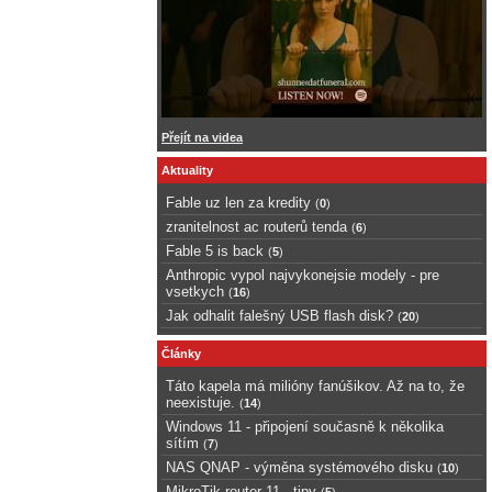
Přejít na videa
Aktuality
Fable uz len za kredity
(
0
)
zranitelnost ac routerů tenda
(
6
)
Fable 5 is back
(
5
)
Anthropic vypol najvykonejsie modely - pre
vsetkych
(
16
)
Jak odhalit falešný USB flash disk?
(
20
)
Články
Táto kapela má milióny fanúšikov. Až na to, že
neexistuje.
(
14
)
Windows 11 - připojení současně k několika
sítím
(
7
)
NAS QNAP - výměna systémového disku
(
10
)
MikroTik router 11 - tipy
(
5
)