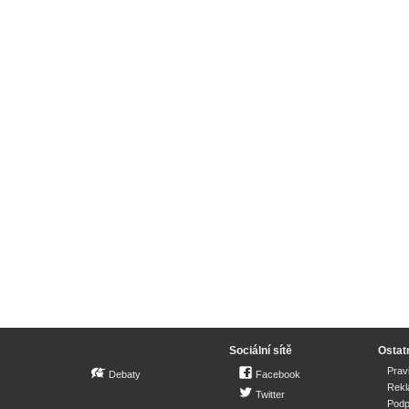
Sociální sítě
Ostat
Prav
Debaty
Facebook
Rek
Twitter
Podp