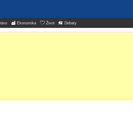
rávo
Ekonomika
Život
Debaty