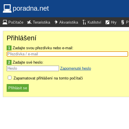
poradna.net
Počítače
Teraristika
Akvaristika
Kutilství
Hry
P
Přihlášení
1
Zadajte svou přezdívku nebo e-mail:
2
Zadajte své heslo:
Zapomenuté heslo
Zapamatovat přihlášení na tomto počítači