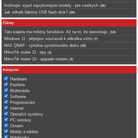
Anthropic vypol najvykonejsie modely - pre vsetkych
(
16
)
Jak odhalit falešný USB flash disk?
(
20
)
Články
Táto kapela má milióny fanúšikov. Až na to, že neexistuje.
(
14
)
Windows 11 - připojení současně k několika sítím
(
7
)
NAS QNAP - výměna systémového disku
(
10
)
MikroTik router 11 - tipy
(
5
)
MikroTik router 10 - upgrade routeru
(
3
)
Kategorie
Hardware
Periferie
Multimédia
Software
Programování
Internet
Operační systémy
PC sestavy
Ostatní
Mobily a tablety
Notebooky