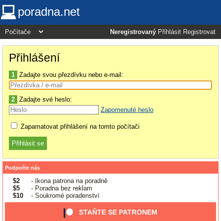
poradna.net
Neregistrovaný
Přihlásit
Registrovat
Přihlášení
1
Zadajte svou přezdívku nebo e-mail:
2
Zadajte své heslo:
Zapomenuté heslo
Zapamatovat přihlášení na tomto počítači
Podpořte nás
$2
- Ikona patrona na poradně
$5
- Poradna bez reklam
$10
- Soukromé poradenství
STAŇTE SE PATRONEM