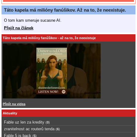
Táto kapela má milióny fanúšikov. Až na to, že neexistuje.
O tom kam smeruje sucasne AI.
Přejít na článek
Táto kapela má milióny fanúšikov - až na to, že neexistuje
Přejít na videa
Aktuality
Fable uz len za kredity
(
0
)
zranitelnost ac routerů tenda
(
6
)
Fable 5 is back
(
5
)