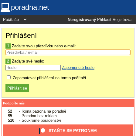
poradna.net
Neregistrovaný
Přihlásit
Registrovat
Přihlášení
1
Zadajte svou přezdívku nebo e-mail:
2
Zadajte své heslo:
Zapomenuté heslo
Zapamatovat přihlášení na tomto počítači
Podpořte nás
$2
- Ikona patrona na poradně
$5
- Poradna bez reklam
$10
- Soukromé poradenství
STAŇTE SE PATRONEM