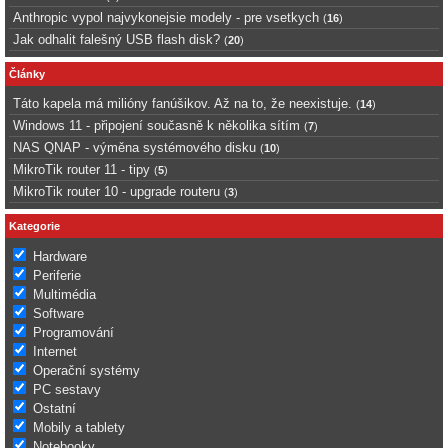
Anthropic vypol najvykonejsie modely - pre vsetkych
(
16
)
Jak odhalit falešný USB flash disk?
(
20
)
Články
Táto kapela má milióny fanúšikov. Až na to, že neexistuje.
(
14
)
Windows 11 - připojení současně k několika sítím
(
7
)
NAS QNAP - výměna systémového disku
(
10
)
MikroTik router 11 - tipy
(
5
)
MikroTik router 10 - upgrade routeru
(
3
)
Kategorie
Hardware
Periferie
Multimédia
Software
Programování
Internet
Operační systémy
PC sestavy
Ostatní
Mobily a tablety
Notebooky