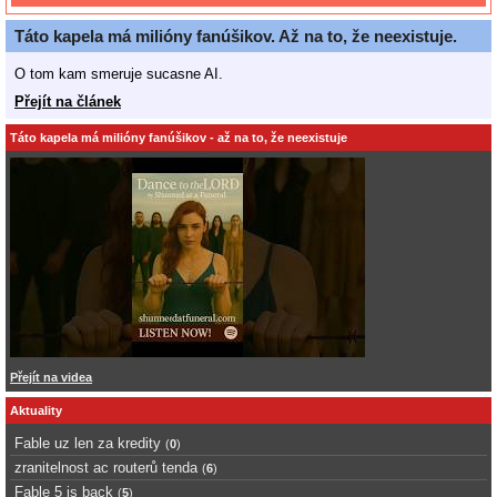
Táto kapela má milióny fanúšikov. Až na to, že neexistuje.
O tom kam smeruje sucasne AI.
Přejít na článek
Táto kapela má milióny fanúšikov - až na to, že neexistuje
Přejít na videa
Aktuality
Fable uz len za kredity
(
0
)
zranitelnost ac routerů tenda
(
6
)
Fable 5 is back
(
5
)