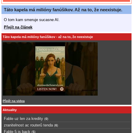
Táto kapela má milióny fanúšikov. Až na to, že neexistuje.
O tom kam smeruje sucasne AI.
Přejít na článek
Táto kapela má milióny fanúšikov - až na to, že neexistuje
Přejít na videa
Aktuality
Fable uz len za kredity
(
0
)
zranitelnost ac routerů tenda
(
6
)
Fable 5 is back
(
5
)