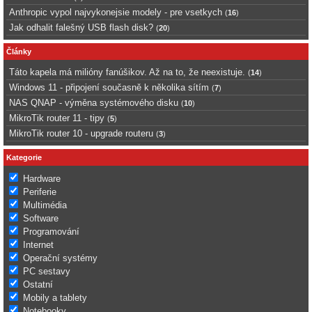
Anthropic vypol najvykonejsie modely - pre vsetkych
(
16
)
Jak odhalit falešný USB flash disk?
(
20
)
Články
Táto kapela má milióny fanúšikov. Až na to, že neexistuje.
(
14
)
Windows 11 - připojení současně k několika sítím
(
7
)
NAS QNAP - výměna systémového disku
(
10
)
MikroTik router 11 - tipy
(
5
)
MikroTik router 10 - upgrade routeru
(
3
)
Kategorie
Hardware
Periferie
Multimédia
Software
Programování
Internet
Operační systémy
PC sestavy
Ostatní
Mobily a tablety
Notebooky