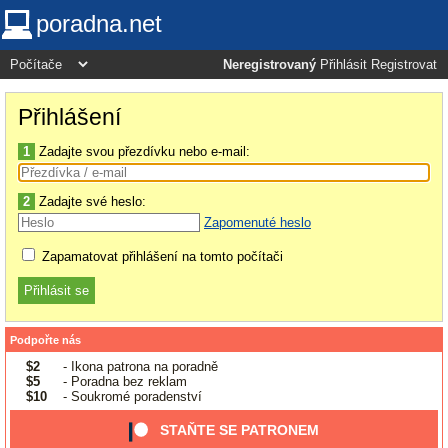
poradna.net
Neregistrovaný
Přihlásit
Registrovat
Přihlášení
1
Zadajte svou přezdívku nebo e-mail:
2
Zadajte své heslo:
Zapomenuté heslo
Zapamatovat přihlášení na tomto počítači
Podpořte nás
$2
- Ikona patrona na poradně
$5
- Poradna bez reklam
$10
- Soukromé poradenství
STAŇTE SE PATRONEM