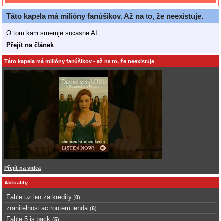
Táto kapela má milióny fanúšikov. Až na to, že neexistuje.
O tom kam smeruje sucasne AI.
Přejít na článek
Táto kapela má milióny fanúšikov - až na to, že neexistuje
Přejít na videa
Aktuality
Fable uz len za kredity
(
0
)
zranitelnost ac routerů tenda
(
6
)
Fable 5 is back
(
5
)