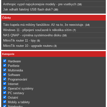
Anthropic vypol najvykonejsie modely - pre vsetkych
(
16
)
Jak odhalit falešný USB flash disk?
(
20
)
Články
Táto kapela má milióny fanúšikov. Až na to, že neexistuje.
(
14
)
Windows 11 - připojení současně k několika sítím
(
7
)
NAS QNAP - výměna systémového disku
(
10
)
MikroTik router 11 - tipy
(
5
)
MikroTik router 10 - upgrade routeru
(
3
)
Kategorie
Hardware
Periferie
Multimédia
Software
Programování
Internet
Operační systémy
PC sestavy
Ostatní
Mobily a tablety
Notebooky