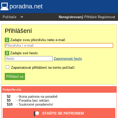
poradna.net
Neregistrovaný
Přihlásit
Registrovat
Přihlášení
1
Zadajte svou přezdívku nebo e-mail:
2
Zadajte své heslo:
Zapomenuté heslo
Zapamatovat přihlášení na tomto počítači
Podpořte nás
$2
- Ikona patrona na poradně
$5
- Poradna bez reklam
$10
- Soukromé poradenství
STAŇTE SE PATRONEM