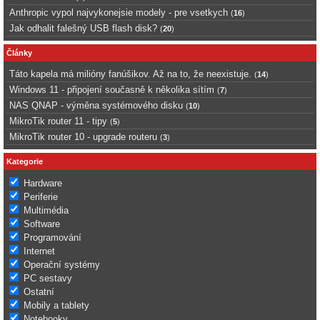
Anthropic vypol najvykonejsie modely - pre vsetkych
(
16
)
Jak odhalit falešný USB flash disk?
(
20
)
Články
Táto kapela má milióny fanúšikov. Až na to, že neexistuje.
(
14
)
Windows 11 - připojení současně k několika sítím
(
7
)
NAS QNAP - výměna systémového disku
(
10
)
MikroTik router 11 - tipy
(
5
)
MikroTik router 10 - upgrade routeru
(
3
)
Kategorie
Hardware
Periferie
Multimédia
Software
Programování
Internet
Operační systémy
PC sestavy
Ostatní
Mobily a tablety
Notebooky