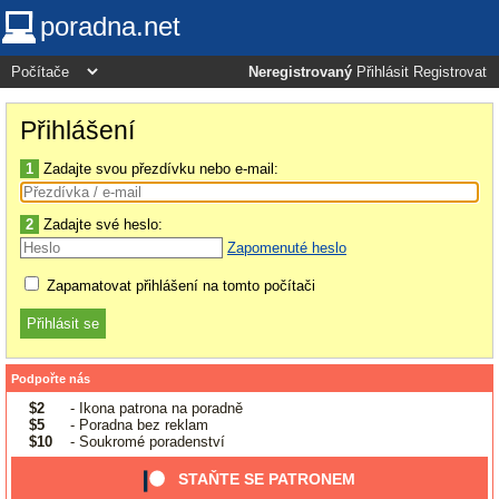
poradna.net
Neregistrovaný
Přihlásit
Registrovat
Přihlášení
1
Zadajte svou přezdívku nebo e-mail:
2
Zadajte své heslo:
Zapomenuté heslo
Zapamatovat přihlášení na tomto počítači
Podpořte nás
$2
- Ikona patrona na poradně
$5
- Poradna bez reklam
$10
- Soukromé poradenství
STAŇTE SE PATRONEM