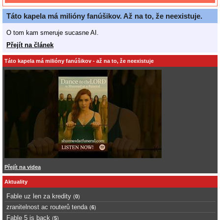
Táto kapela má milióny fanúšikov. Až na to, že neexistuje.
O tom kam smeruje sucasne AI.
Přejít na článek
Táto kapela má milióny fanúšikov - až na to, že neexistuje
Přejít na videa
Aktuality
Fable uz len za kredity
(
0
)
zranitelnost ac routerů tenda
(
6
)
Fable 5 is back
(
5
)