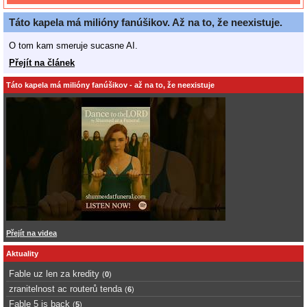
Táto kapela má milióny fanúšikov. Až na to, že neexistuje.
O tom kam smeruje sucasne AI.
Přejít na článek
Táto kapela má milióny fanúšikov - až na to, že neexistuje
Přejít na videa
Aktuality
Fable uz len za kredity
(
0
)
zranitelnost ac routerů tenda
(
6
)
Fable 5 is back
(
5
)