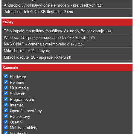
Anthropic vypol najvykonejsie modely - pre vsetkych
(
16
)
Jak odhalit falešný USB flash disk?
(
20
)
Články
Táto kapela má milióny fanúšikov. Až na to, že neexistuje.
(
14
)
Windows 11 - připojení současně k několika sítím
(
7
)
NAS QNAP - výměna systémového disku
(
10
)
MikroTik router 11 - tipy
(
5
)
MikroTik router 10 - upgrade routeru
(
3
)
Kategorie
Hardware
Periferie
Multimédia
Software
Programování
Internet
Operační systémy
PC sestavy
Ostatní
Mobily a tablety
Notebooky