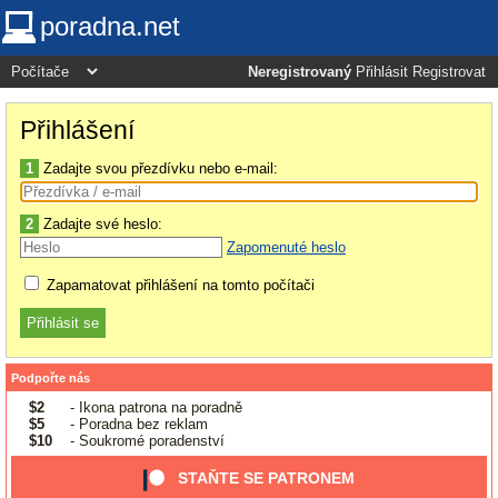
poradna.net
Neregistrovaný
Přihlásit
Registrovat
Přihlášení
1
Zadajte svou přezdívku nebo e-mail:
2
Zadajte své heslo:
Zapomenuté heslo
Zapamatovat přihlášení na tomto počítači
Podpořte nás
$2
- Ikona patrona na poradně
$5
- Poradna bez reklam
$10
- Soukromé poradenství
STAŇTE SE PATRONEM