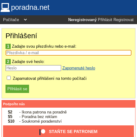
poradna.net
Neregistrovaný
Přihlásit
Registrovat
Přihlášení
1
Zadajte svou přezdívku nebo e-mail:
2
Zadajte své heslo:
Zapomenuté heslo
Zapamatovat přihlášení na tomto počítači
Podpořte nás
$2
- Ikona patrona na poradně
$5
- Poradna bez reklam
$10
- Soukromé poradenství
STAŇTE SE PATRONEM