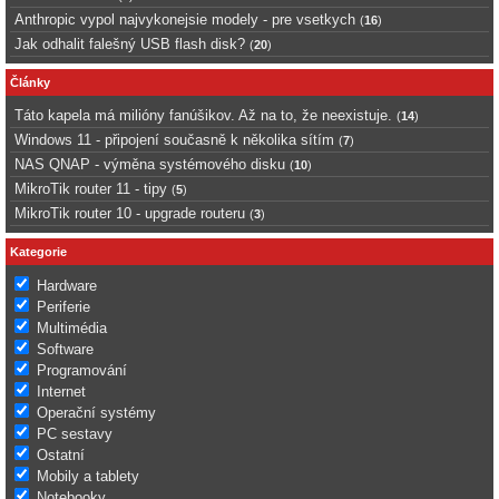
Anthropic vypol najvykonejsie modely - pre vsetkych
(
16
)
Jak odhalit falešný USB flash disk?
(
20
)
Články
Táto kapela má milióny fanúšikov. Až na to, že neexistuje.
(
14
)
Windows 11 - připojení současně k několika sítím
(
7
)
NAS QNAP - výměna systémového disku
(
10
)
MikroTik router 11 - tipy
(
5
)
MikroTik router 10 - upgrade routeru
(
3
)
Kategorie
Hardware
Periferie
Multimédia
Software
Programování
Internet
Operační systémy
PC sestavy
Ostatní
Mobily a tablety
Notebooky