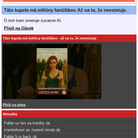
Táto kapela má milióny fanúšikov. Až na to, že neexistuje.
O tom kam smeruje sucasne AI.
Přejít na článek
Táto kapela má milióny fanúšikov - až na to, že neexistuje
Přejít na videa
Aktuality
Fable uz len za kredity
(
0
)
zranitelnost ac routerů tenda
(
6
)
Fable 5 is back
(
5
)