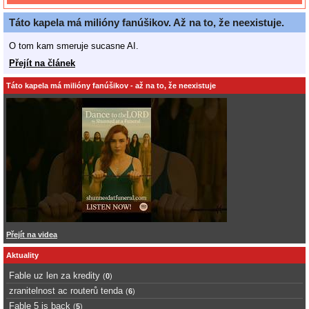
Táto kapela má milióny fanúšikov. Až na to, že neexistuje.
O tom kam smeruje sucasne AI.
Přejít na článek
Táto kapela má milióny fanúšikov - až na to, že neexistuje
Přejít na videa
Aktuality
Fable uz len za kredity
(
0
)
zranitelnost ac routerů tenda
(
6
)
Fable 5 is back
(
5
)