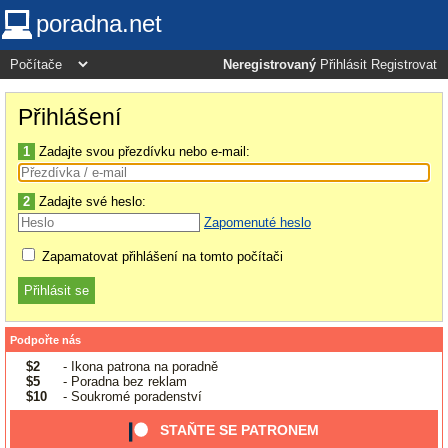
poradna.net
Neregistrovaný
Přihlásit
Registrovat
Přihlášení
1
Zadajte svou přezdívku nebo e-mail:
2
Zadajte své heslo:
Zapomenuté heslo
Zapamatovat přihlášení na tomto počítači
Podpořte nás
$2
- Ikona patrona na poradně
$5
- Poradna bez reklam
$10
- Soukromé poradenství
STAŇTE SE PATRONEM