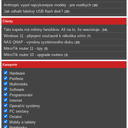
Anthropic vypol najvykonejsie modely - pre vsetkych
(
16
)
Jak odhalit falešný USB flash disk?
(
20
)
Články
Táto kapela má milióny fanúšikov. Až na to, že neexistuje.
(
14
)
Windows 11 - připojení současně k několika sítím
(
7
)
NAS QNAP - výměna systémového disku
(
10
)
MikroTik router 11 - tipy
(
5
)
MikroTik router 10 - upgrade routeru
(
3
)
Kategorie
Hardware
Periferie
Multimédia
Software
Programování
Internet
Operační systémy
PC sestavy
Ostatní
Mobily a tablety
Notebooky