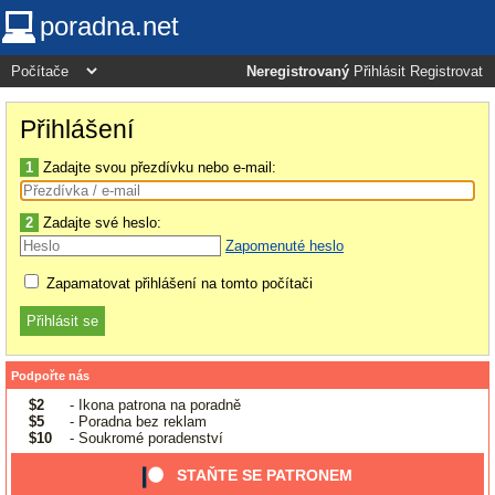
poradna.net
Neregistrovaný
Přihlásit
Registrovat
Přihlášení
1
Zadajte svou přezdívku nebo e-mail:
2
Zadajte své heslo:
Zapomenuté heslo
Zapamatovat přihlášení na tomto počítači
Podpořte nás
$2
- Ikona patrona na poradně
$5
- Poradna bez reklam
$10
- Soukromé poradenství
STAŇTE SE PATRONEM