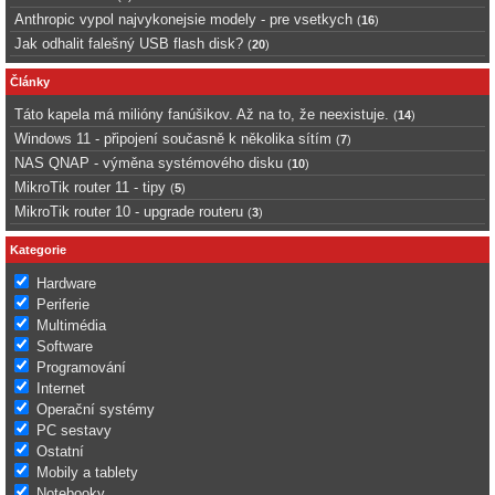
Anthropic vypol najvykonejsie modely - pre vsetkych
(
16
)
Jak odhalit falešný USB flash disk?
(
20
)
Články
Táto kapela má milióny fanúšikov. Až na to, že neexistuje.
(
14
)
Windows 11 - připojení současně k několika sítím
(
7
)
NAS QNAP - výměna systémového disku
(
10
)
MikroTik router 11 - tipy
(
5
)
MikroTik router 10 - upgrade routeru
(
3
)
Kategorie
Hardware
Periferie
Multimédia
Software
Programování
Internet
Operační systémy
PC sestavy
Ostatní
Mobily a tablety
Notebooky