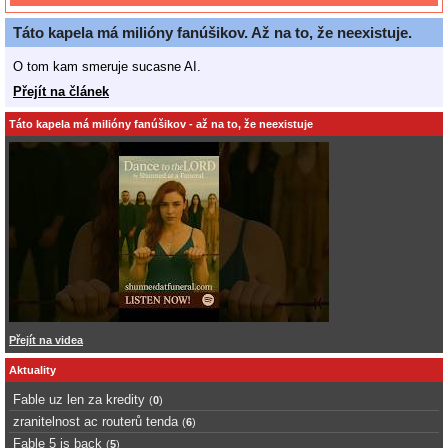
Táto kapela má milióny fanúšikov. Až na to, že neexistuje.
O tom kam smeruje sucasne AI.
Přejít na článek
Táto kapela má milióny fanúšikov - až na to, že neexistuje
Přejít na videa
Aktuality
Fable uz len za kredity
(
0
)
zranitelnost ac routerů tenda
(
6
)
Fable 5 is back
(
5
)