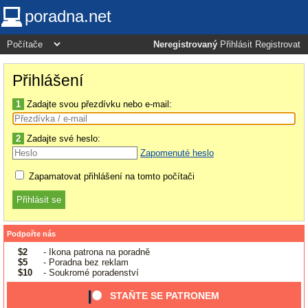
poradna.net
Neregistrovaný
Přihlásit
Registrovat
Přihlášení
1
Zadajte svou přezdívku nebo e-mail:
2
Zadajte své heslo:
Zapomenuté heslo
Zapamatovat přihlášení na tomto počítači
Podpořte nás
$2
- Ikona patrona na poradně
$5
- Poradna bez reklam
$10
- Soukromé poradenství
STAŇTE SE PATRONEM