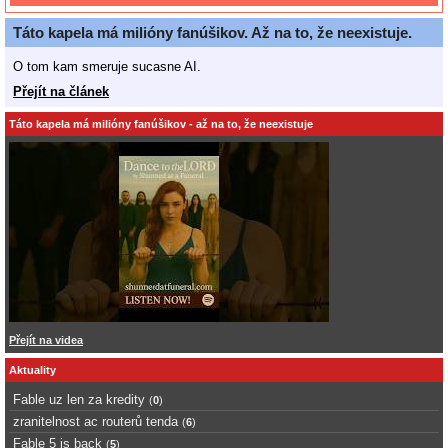
Táto kapela má milióny fanúšikov. Až na to, že neexistuje.
O tom kam smeruje sucasne AI.
Přejít na článek
Táto kapela má milióny fanúšikov - až na to, že neexistuje
Přejít na videa
Aktuality
Fable uz len za kredity
(
0
)
zranitelnost ac routerů tenda
(
6
)
Fable 5 is back
(
5
)