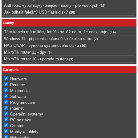
Anthropic vypol najvykonejsie modely - pre vsetkych
(
16
)
Jak odhalit falešný USB flash disk?
(
20
)
Články
Táto kapela má milióny fanúšikov. Až na to, že neexistuje.
(
14
)
Windows 11 - připojení současně k několika sítím
(
7
)
NAS QNAP - výměna systémového disku
(
10
)
MikroTik router 11 - tipy
(
5
)
MikroTik router 10 - upgrade routeru
(
3
)
Kategorie
Hardware
Periferie
Multimédia
Software
Programování
Internet
Operační systémy
PC sestavy
Ostatní
Mobily a tablety
Notebooky