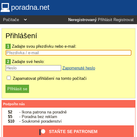
poradna.net
Neregistrovaný
Přihlásit
Registrovat
Přihlášení
1
Zadajte svou přezdívku nebo e-mail:
2
Zadajte své heslo:
Zapomenuté heslo
Zapamatovat přihlášení na tomto počítači
Podpořte nás
$2
- Ikona patrona na poradně
$5
- Poradna bez reklam
$10
- Soukromé poradenství
STAŇTE SE PATRONEM