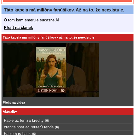
Táto kapela má milióny fanúšikov. Až na to, že neexistuje.
O tom kam smeruje sucasne AI.
Přejít na článek
Táto kapela má milióny fanúšikov - až na to, že neexistuje
Přejít na videa
Aktuality
Fable uz len za kredity
(
0
)
zranitelnost ac routerů tenda
(
6
)
Fable 5 is back
(
5
)