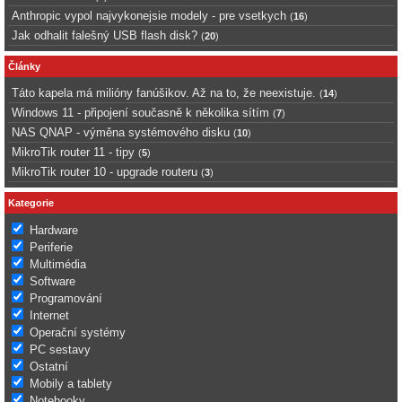
Anthropic vypol najvykonejsie modely - pre vsetkych
(
16
)
Jak odhalit falešný USB flash disk?
(
20
)
Články
Táto kapela má milióny fanúšikov. Až na to, že neexistuje.
(
14
)
Windows 11 - připojení současně k několika sítím
(
7
)
NAS QNAP - výměna systémového disku
(
10
)
MikroTik router 11 - tipy
(
5
)
MikroTik router 10 - upgrade routeru
(
3
)
Kategorie
Hardware
Periferie
Multimédia
Software
Programování
Internet
Operační systémy
PC sestavy
Ostatní
Mobily a tablety
Notebooky